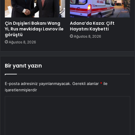
Çin Dışişleri Bakanı Wang
Adana’da Kaza: Çift
Yi, Rus mevkidaşı Lavrov ile
Hayatını Kaybetti
görüştü
Ağustos 8, 2026
Ağustos 8, 2026
Bir yanıt yazın
E-posta adresiniz yayınlanmayacak.
Gerekli alanlar
*
ile
işaretlenmişlerdir
Y
o
r
u