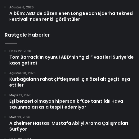
Ağustos 8, 2026
Albüm: ABD’de düzenlenen Long Beach Ejderha Teknesi
Festivali’nden renkli görüntüler
Rastgele Haberler
Ocak 22, 2026
Tom Barrack’ın oyunu! ABD’nin “gizli” vaatleri Suriye’de
kaos getirdi
Ağustos 28, 2025
Kurbağaların rahat çiftleşmesi için özel alt geçit inşa
ettiler
Mayıs 11, 2026
Eşi benzeri olmayan hipersonik füze tanıtıldı! Hava
savunmaları asla tespit edemiyor
Mart 13, 2026
Alzheimer Hastası Mustafa Abi’yi Arama Çalışmaları
Sürüyor
Ocak 29, 2024