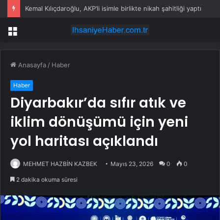
Kemal Kılıçdaroğlu, AKP’li isimle birlikte nikah şahitliği yaptı
Menü
Anasayfa
/
Haber
Haber
Diyarbakır’da sıfır atık ve
iklim dönüşümü için yeni
yol haritası açıklandı
MEHMET HAZBİN KAZBEK
Mayıs 23, 2026
0
0
2 dakika okuma süresi