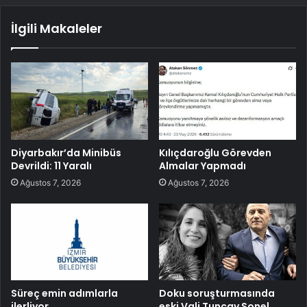
İlgili Makaleler
Diyarbakır’da Minibüs
Kılıçdaroğlu Görevden
Devrildi: 11 Yaralı
Almalar Yapmadı
Ağustos 7, 2026
Ağustos 7, 2026
Süreç emin adımlarla
Doku soruşturmasında
ilerliyor
eski Vali Tuncay Sonel