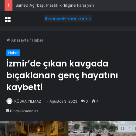
Samed Ağırbaş: Plastik kirliliğine karşı yeni bir seferberlik başlatıyoruz
Menü
Anasayfa
/
Haber
Haber
İzmir’de çıkan kavgada
bıçaklanan genç hayatını
kaybetti
KÜBRA YILMAZ
Ağustos 3, 2023
0
4
Bir dakikadan az