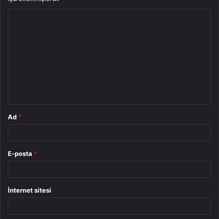
Y
o
r
u
m
*
Ad
*
E-posta
*
İnternet sitesi