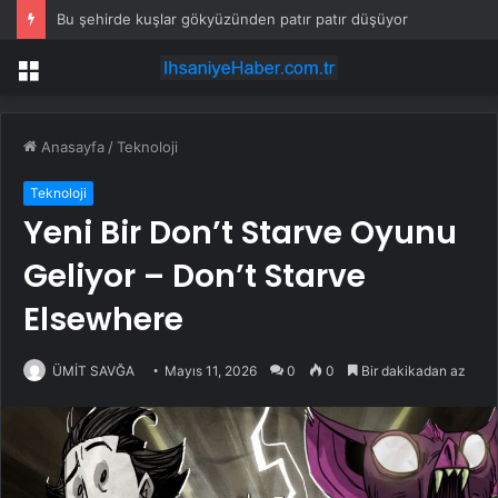
Bu şehirde kuşlar gökyüzünden patır patır düşüyor
Menü
Anasayfa
/
Teknoloji
Teknoloji
Yeni Bir Don’t Starve Oyunu
Geliyor – Don’t Starve
Elsewhere
ÜMİT SAVĞA
Mayıs 11, 2026
0
0
Bir dakikadan az