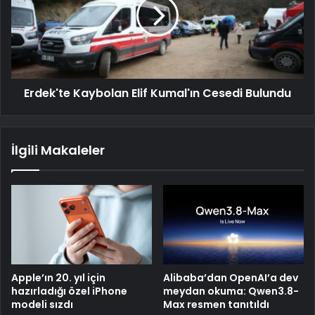
Erdek'te Kaybolan Elif Kumal'ın Cesedi Bulundu
İlgili Makaleler
Apple’ın 20. yıl için
Alibaba’dan OpenAI’a dev
hazırladığı özel iPhone
meydan okuma: Qwen3.8-
modeli sızdı
Max resmen tanıtıldı