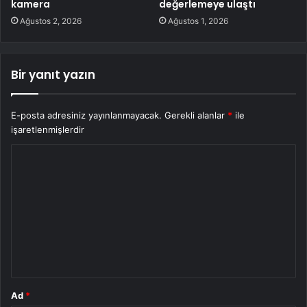
kamera
değerlemeye ulaştı
Ağustos 2, 2026
Ağustos 1, 2026
Bir yanıt yazın
E-posta adresiniz yayınlanmayacak.
Gerekli alanlar
*
ile
işaretlenmişlerdir
Y
o
r
u
m
*
Ad
*