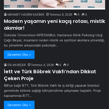
MEHMET HAZBİN KAZBEK
Temmuz 6, 2026
0
0
Modern yaşamın yeni kaçış rotası, mistik
akımlar!
Üsküdar Üniversitesi NPİSTANBUL Hastanesi Klinik Psikolog Uluğ
Çağrı Beyaz, insanların neden mistik ve spiritüel akımlara yöneldiği,
bu yönelimin arkasındaki psikolojik…
Devamını Oku »
DİLAN BİÇER
Temmuz 4, 2026
0
0
İett ve Türk Böbrek Vakfı’ndan Dikkat
Çeken Proje
İBB'ye bağlı İETT, Türk Böbrek Vakfı ile iş birliği yaparak İstanbul
genelinde böbrek sağlığı bilinçlendirme çalışmaları başlattı. Proje
kapsamında İETT…
Devamını Oku »