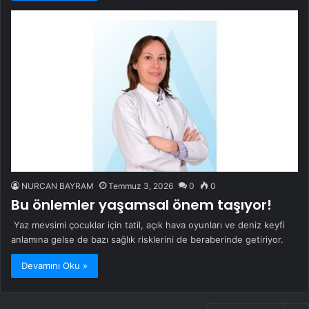
NURCAN BAYRAM
Temmuz 3, 2026
0
0
Bu önlemler yaşamsal önem taşıyor!
Yaz mevsimi çocuklar için tatil, açık hava oyunları ve deniz keyfi
anlamına gelse de bazı sağlık risklerini de beraberinde getiriyor.
Devamını Oku »