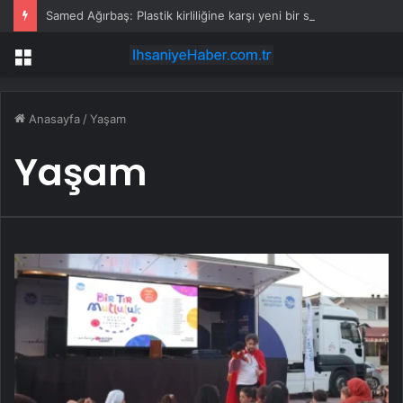
Samed Ağırbaş: Plastik kirliliğine karşı yeni bir seferberlik başlatıyoruz
Menü
Anasayfa
/
Yaşam
Yaşam