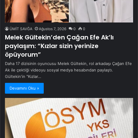
ÜMİT SAVĞA
Ağustos 7, 2026
0
0
Melek Gültekin’den Çağan Efe Ak’lı
paylaşım: “Kızlar sizin yerinize
öpüyorum”
Daha 17 dizisinin oyuncusu Melek Gültekin, rol arkadaşı Çağan Efe
Ak ile çektiği videoyu sosyal medya hesabından paylaştı.
Gültekin'in "Kızlar…
Devamını Oku »