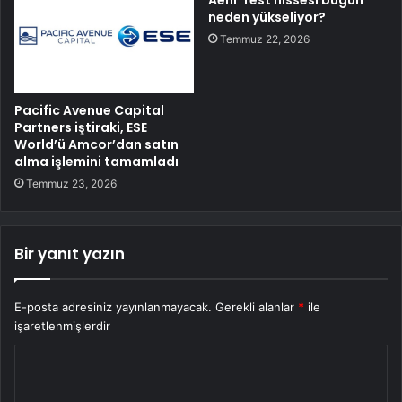
Aehr Test hissesi bugün
neden yükseliyor?
Temmuz 22, 2026
Pacific Avenue Capital
Partners iştiraki, ESE
World’ü Amcor’dan satın
alma işlemini tamamladı
Temmuz 23, 2026
Bir yanıt yazın
E-posta adresiniz yayınlanmayacak.
Gerekli alanlar
*
ile
işaretlenmişlerdir
Y
o