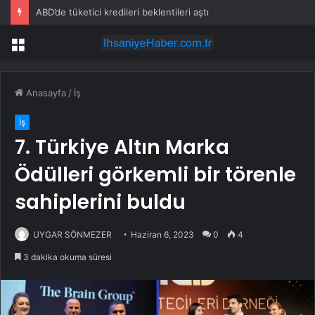
ABD’de tüketici kredileri beklentileri aştı
Menü
Anasayfa
/
İş
İş
7. Türkiye Altın Marka
Ödülleri görkemli bir törenle
sahiplerini buldu
UYGAR SÖNMEZER
Haziran 6, 2023
0
4
3 dakika okuma süresi