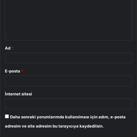
r
u
m
*
Ad
*
E-posta
*
İnternet sitesi
Daha sonraki yorumlarımda kullanılması için adım, e-posta
adresim ve site adresim bu tarayıcıya kaydedilsin.