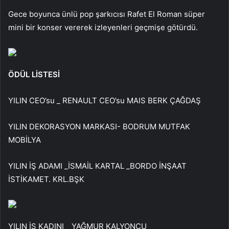
Gece boyunca ünlü pop şarkıcısı Rafet El Roman süper
mini bir konser vererek izleyenleri geçmişe götürdü.
ÖDÜL LİSTESİ
YILIN CEO’su _ RENAULT CEO’su MAIS BERK ÇAĞDAŞ
YILIN DEKORASYON MARKASI- BODRUM MUTFAK
MOBİLYA
YILIN İŞ ADAMI _İSMAİL KARTAL _BORDO İNŞAAT
İSTİKAMET. KRL.BŞK
YILIN İŞ KADINI _ YAĞMUR KALYONCU