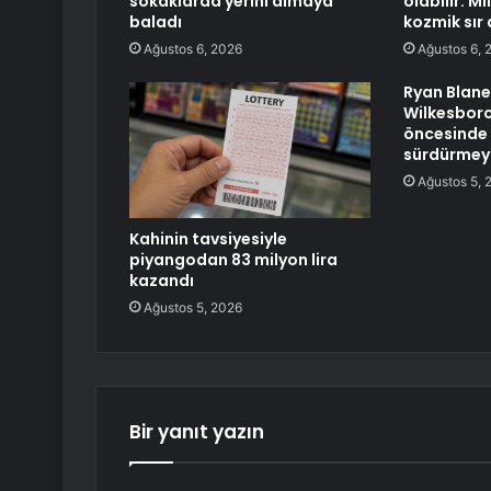
sokaklarda yerini almaya
olabilir: Mi
baladı
kozmik sır 
Ağustos 6, 2026
Ağustos 6, 
Ryan Blane
Wilkesboro’
öncesinde s
sürdürmeyi
Ağustos 5, 
Kahinin tavsiyesiyle
piyangodan 83 milyon lira
kazandı
Ağustos 5, 2026
Bir yanıt yazın