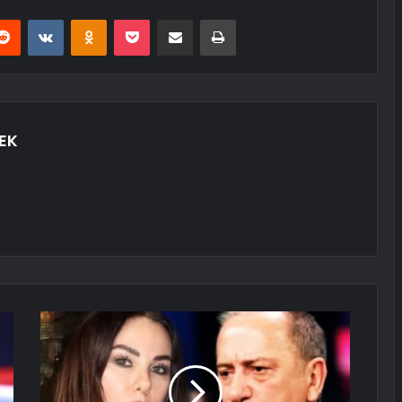
erest
Reddit
VKontakte
Odnoklassniki
Pocket
E-Posta ile paylaş
Yazdır
EK