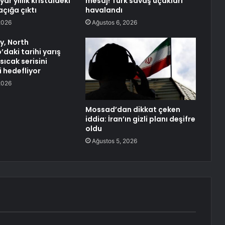
lyar yıllık kristaldeki
mesaj! Türk savaş uçakları
açığa çıktı
havalandı
2026
Ağustos 6, 2026
y, North
daki tarihi yarış
ıcak serisini
 hedefliyor
2026
Mossad’dan dikkat çeken
iddia: İran’ın gizli planı deşifre
oldu
Ağustos 5, 2026