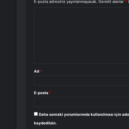
E-posta adresiniz yayınlanmayacak.
Gerekli alanlar
*
i
Y
o
r
u
m
*
Ad
*
E-posta
*
Daha sonraki yorumlarımda kullanılması için adı
kaydedilsin.