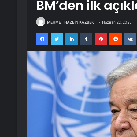
BM’den ilk açı
MEHMET HAZBİN KAZBEK
Haziran 22, 2025
Facebook
Twitter
LinkedIn
Tumblr
Pinterest
Reddit