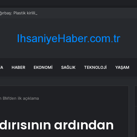
rbaş: Plastik kirliliğine karşı yeni bir seferberlik başlatıyoruz
FA
HABER
EKONOMI
SAĞLIK
TEKNOLOJI
YAŞAM
an BM’den ilk açıklama
ldırısının ardından