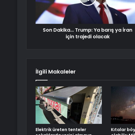
Son Dakika... Trump: Ya barış ya İran
için trajedi olacak
İlgili Makaleler
Elektrik üreten tenteler
Kıtalar böy