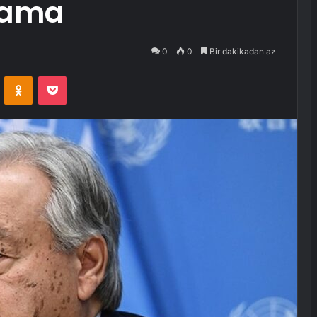
klama
0
0
Bir dakikadan az
VKontakte
Odnoklassniki
Pocket