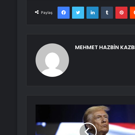
Facebook
Twitter
LinkedIn
Tumblr
Pint
Paylaş
MEHMET HAZBİN KAZB