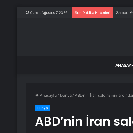
Samed Ağı
Cuma, Ağustos 7 2026
Son Dakika Haberleri
ANASAY
Anasayfa
/
Dünya
/
ABD’nin İran saldırısının ardınd
Dünya
ABD’nin İran sa