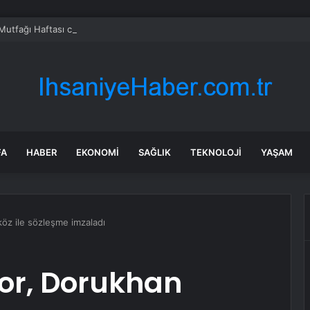
Mutfağı Haftası coşkuyla kutlandı
FA
HABER
EKONOMI
SAĞLIK
TEKNOLOJI
YAŞAM
öz ile sözleşme imzaladı
or, Dorukhan