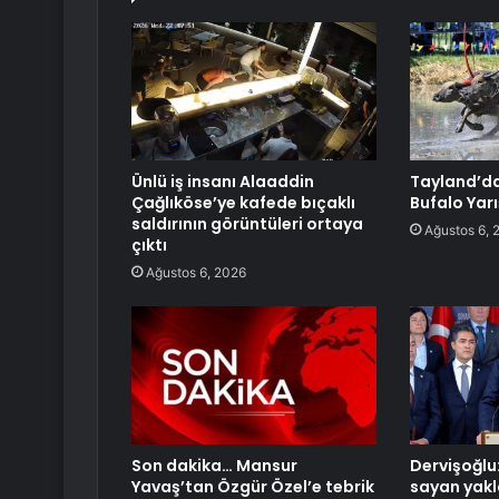
Ünlü iş insanı Alaaddin
Tayland’da
Çağlıköse’ye kafede bıçaklı
Bufalo Yarı
saldırının görüntüleri ortaya
Ağustos 6, 
çıktı
Ağustos 6, 2026
Son dakika… Mansur
Dervişoğlu:
Yavaş’tan Özgür Özel’e tebrik
sayan yakl