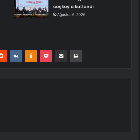
coşkuyla kutlandı
Ağustos 6, 2026
erest
Reddit
VKontakte
Odnoklassniki
Pocket
E-Posta ile paylaş
Yazdır