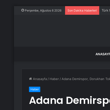
Türk 
Perşembe, Ağustos 6 2026
Son Dakika Haberleri
ANASAY
Anasayfa
/
Haber
/
Adana Demirspor, Dorukhan Tok
Haber
Adana Demirsp