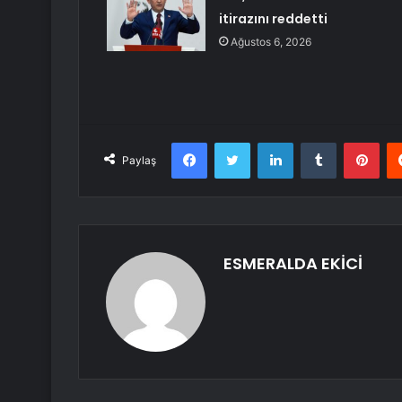
itirazını reddetti
Ağustos 6, 2026
Facebook
Twitter
LinkedIn
Tumblr
Pint
Paylaş
ESMERALDA EKİCİ