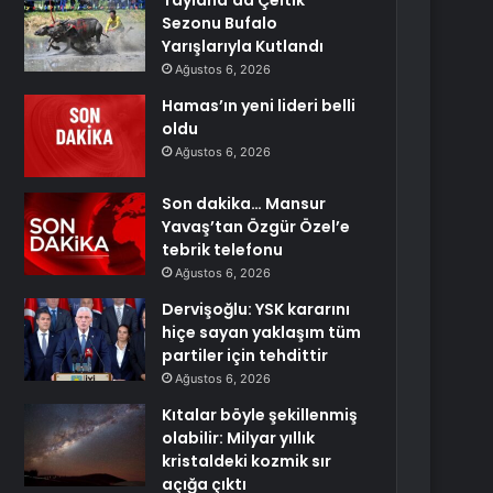
Tayland’da Çeltik
Sezonu Bufalo
Yarışlarıyla Kutlandı
Ağustos 6, 2026
Hamas’ın yeni lideri belli
oldu
Ağustos 6, 2026
Son dakika… Mansur
Yavaş’tan Özgür Özel’e
tebrik telefonu
Ağustos 6, 2026
Dervişoğlu: YSK kararını
hiçe sayan yaklaşım tüm
partiler için tehdittir
Ağustos 6, 2026
Kıtalar böyle şekillenmiş
olabilir: Milyar yıllık
kristaldeki kozmik sır
açığa çıktı