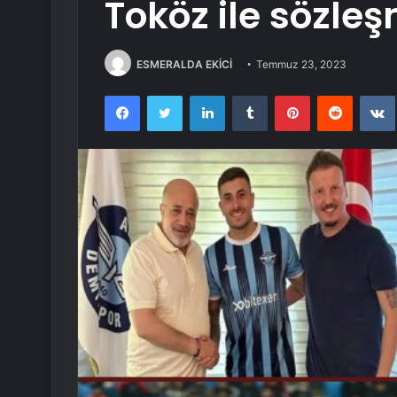
Toköz ile sözle
ESMERALDA EKİCİ
Temmuz 23, 2023
Facebook
Twitter
LinkedIn
Tumblr
Pinterest
Reddit