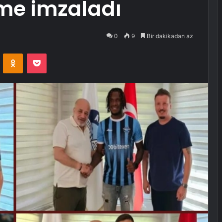
şme imzaladı
0
9
Bir dakikadan az
VKontakte
Odnoklassniki
Pocket