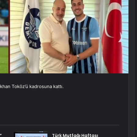
khan Toköz’ü kadrosuna kattı.
”
Türk Mutfağı Haftası