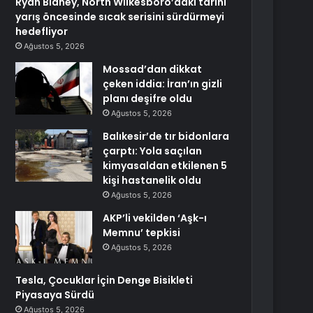
Ryan Blaney, North Wilkesboro’daki tarihi
yarış öncesinde sıcak serisini sürdürmeyi
hedefliyor
Ağustos 5, 2026
Mossad’dan dikkat
çeken iddia: İran’ın gizli
planı deşifre oldu
Ağustos 5, 2026
Balıkesir’de tır bidonlara
çarptı: Yola saçılan
kimyasaldan etkilenen 5
kişi hastanelik oldu
Ağustos 5, 2026
AKP’li vekilden ‘Aşk-ı
Memnu’ tepkisi
Ağustos 5, 2026
Tesla, Çocuklar İçin Denge Bisikleti
Piyasaya Sürdü
Ağustos 5, 2026