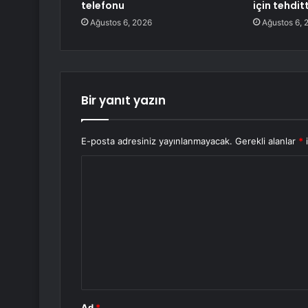
telefonu
için tehditt
Ağustos 6, 2026
Ağustos 6, 
Bir yanıt yazın
E-posta adresiniz yayınlanmayacak.
Gerekli alanlar
*
i
Y
o
r
u
m
*
Ad
*