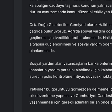
kalabalığın caddeye taşması, konunun yalnızca b
durum aynı zamanda kamu düzenini etkileyen b
Orta Doğu Gazeteciler Cemiyeti olarak Halkbank
çağrıda bulunuyoruz. Ağrı’da sosyal yardım ö
geçilmesi için ivedilikle tedbir alınmalıdır. Hal
altyapısı güçlendirilmeli ve sosyal yardım öd
planlanmalıdır.
Sosyal yardım alan vatandaşların banka önleri
İnsanların yardım parasını alabilmek için kalab
sürecin polis kontrolüne ihtiyaç duyacak nokta
Yetkililer bu görüntüyü görmezden gelmemelidir
bir düzenleme yapmalı ve Cumhuriyet Caddesi’n
yaşanmaması için gerekli adımları bir an önce a