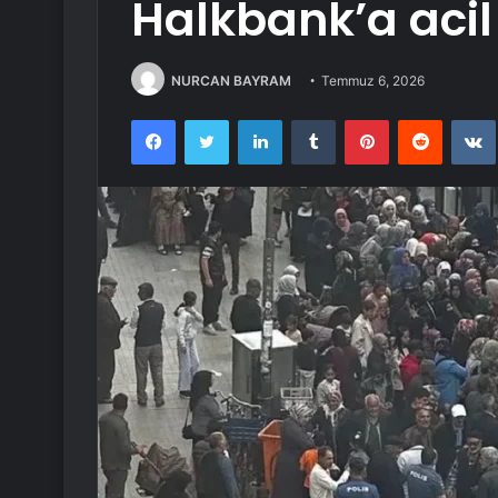
Halkbank’a acil
NURCAN BAYRAM
Temmuz 6, 2026
Facebook
Twitter
LinkedIn
Tumblr
Pinterest
Reddit