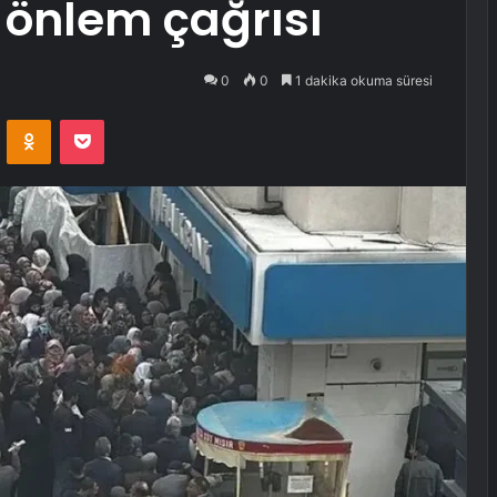
 önlem çağrısı
0
0
1 dakika okuma süresi
VKontakte
Odnoklassniki
Pocket