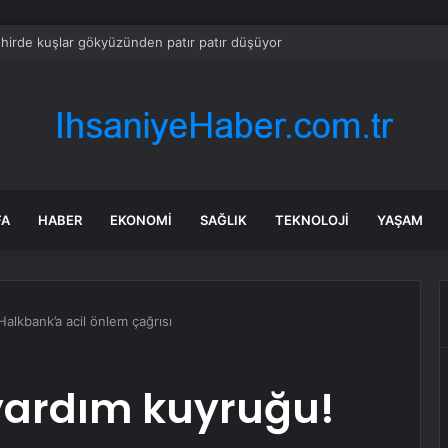
hirde kuşlar gökyüzünden patır patır düşüyor
FA
HABER
EKONOMI
SAĞLIK
TEKNOLOJI
YAŞAM
Halkbank’a acil önlem çağrısı
 yardım kuyruğu!