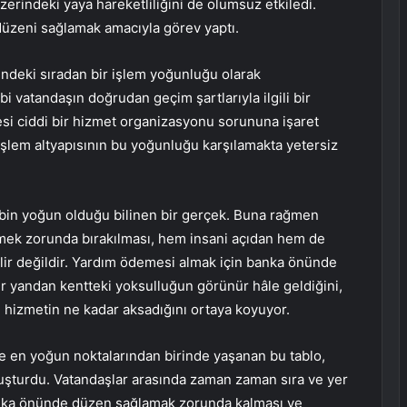
rindeki yaya hareketliliğini de olumsuz etkiledi.
düzeni sağlamak amacıyla görev yaptı.
ündeki sıradan bir işlem yoğunluğu olarak
 vatandaşın doğrudan geçim şartlarıyla ilgili bir
si ciddi bir hizmet organizasyonu sorununa işaret
işlem altyapısının bu yoğunluğu karşılamakta yetersiz
ebin yoğun olduğu bilinen bir gerçek. Buna rağmen
mek zorunda bırakılması, hem insani açıdan hem de
lir değildir. Yardım ödemesi almak için banka önünde
r yandan kentteki yoksulluğun görünür hâle geldiğini,
hizmetin ne kadar aksadığını ortaya koyuyor.
e en yoğun noktalarından birinde yaşanan bu tablo,
oluşturdu. Vatandaşlar arasında zaman zaman sıra ve yer
banka önünde düzen sağlamak zorunda kalması ve