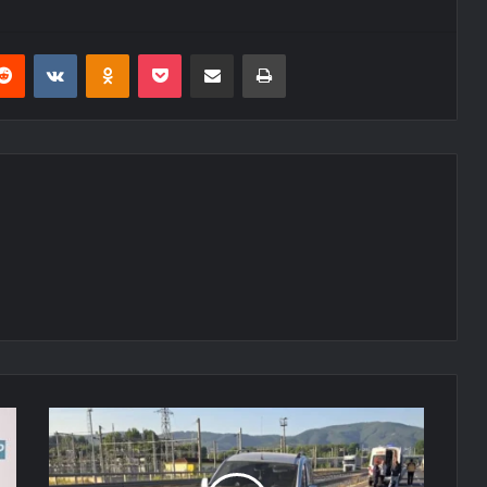
erest
Reddit
VKontakte
Odnoklassniki
Pocket
E-Posta ile paylaş
Yazdır