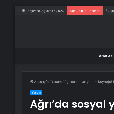
Bu şe
Perşembe, Ağustos 6 2026
Son Dakika Haberleri
ANASAY
Anasayfa
/
Yaşam
/
Ağrı’da sosyal yardım kuyruğu! 
Yaşam
Ağrı’da sosyal