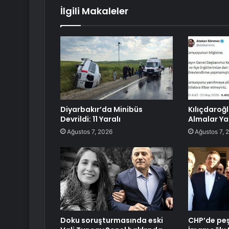
İlgili Makaleler
Diyarbakır’da Minibüs
Kılıçdaroğ
Devrildi: 11 Yaralı
Almalar Y
Ağustos 7, 2026
Ağustos 7, 
Doku soruşturmasında eski
CHP’de peş 