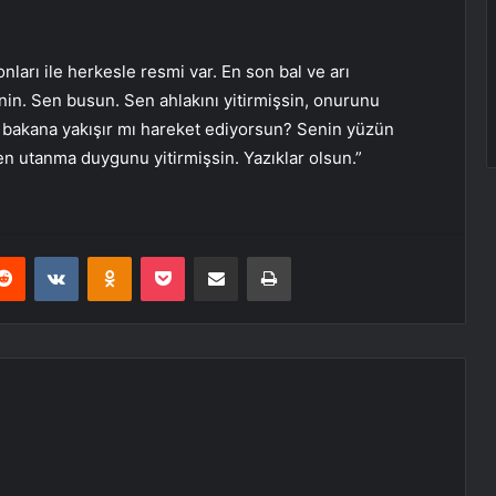
nları ile herkesle resmi var. En son bal ve arı
senin. Sen busun. Sen ahlakını yitirmişsin, onurunu
ir bakana yakışır mı hareket ediyorsun? Senin yüzün
n utanma duygunu yitirmişsin. Yazıklar olsun.”
erest
Reddit
VKontakte
Odnoklassniki
Pocket
E-Posta ile paylaş
Yazdır