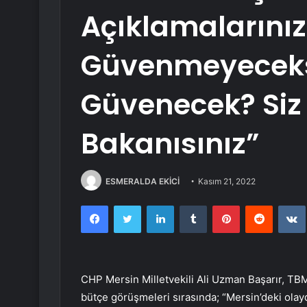
Açıklamalarını
Güvenmeyecek
Güvenecek? Siz B
Bakanısınız”
ESMERALDA EKİCİ
Kasım 21, 2022
Facebook
Twitter
LinkedIn
Tumblr
Pinterest
Reddit
CHP Mersin Milletvekili Ali Uzman Başarır, TBM
bütçe görüşmeleri sırasında; “Mersin’deki olayd