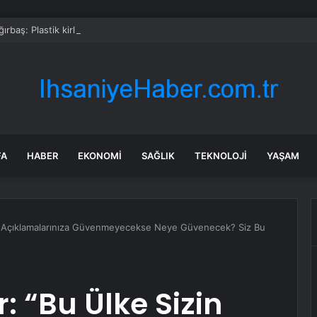
rbaş: Plastik kirliliğine karşı yeni bir seferberlik başlatıyoruz
FA
HABER
EKONOMI
SAĞLIK
TEKNOLOJI
YAŞAM
zin Açıklamalarınıza Güvenmeyecekse Neye Güvenecek? Siz Bu
r: “Bu Ülke Sizin