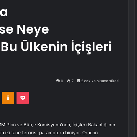
za
se Neye
u Ülkenin İçişleri
0
7
2 dakika okuma süresi
VKontakte
Odnoklassniki
Pocket
M Plan ve Bütçe Komisyonu’nda, İçişleri Bakanlığı’nın
a iki tane terörist paramotora biniyor. Oradan