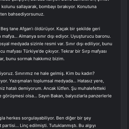
ni kolunu sallayarak, bombayı bırakıyor. Konutuna
ikten bahsediyorsunuz.
 Beş tane Afgan’ı öldürüyor. Kaçak bir şekilde geri
n mafya… Almanya sınır dışı ediyor. Uyuşturucu baronu.
al medyada sizinle resmi var. Sınır dışı ediliyor, bunu
cu mafyası Türkiye’de çıkıyor. Tekrar bir Sırp mafyası
ar, bunu sormak hakkımız bizim.
yoruz. Sınırımız ne hale gelmiş. Kim bu kadın?
luyor. Yazışmaları toplumsal medyada… Hatasız yere,
eriniz hatalı demiyorum. Ancak lütfen. Şu muhalefetteki
 ile görüşmesi olsa… Sayın Bakan, balyozlarla panzerlerle
şla herkes sorgulayabiliyor. Ben diğer bir şey
partisi… Linç edilmişti. Tutuklanmıştı. Bu algıyı