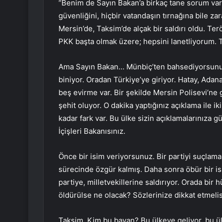
“Benim de Sayın Bakan’a birkaç tane sorum var.
güvenliğini, hiçbir vatandaşın tırnağına bile z
Mersin’de, Taksim’de alçak bir saldırı oldu. Ter
PKK başta olmak üzere; hepsini lanetliyorum. T
Ama Sayın Bakan… Münbiç’ten bahsediyorsunuz…
biniyor. Oradan Türkiye’ye giriyor. Hatay, Adana
beş evirme var. Bir şekilde Mersin Polisevi’ne ge
şehit oluyor. O dakika yaptığınız açıklama ile i
kadar fark var. Bu ülke sizin açıklamalarınız
İçişleri Bakanısınız.
Önce bir isim veriyorsunuz. Bir partiyi suçlamak
sürecinde özgür kalmış. Daha sonra öbür bir isi
partiye, milletvekillerine saldırıyor. Orada bir h
öldürülse ne olacak? Sözlerinize dikkat etmelisi
Taksim. Kim bu bayan? Bu ülkeye geliyor, bu ülk