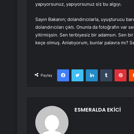
yapıyorsunuz, yapıyorsunuz siz bu algıyı.
Sayın Bakanın; dolandırıcılarla, uyuşturucu baro
dolandırıcıları çıktı. Onunla da fotoğrafın var 
yitirmişsin. Sen terbiyesiz bir adamsın. Sen b
keçe olmuş. Anlatıyorum, bunlar palavra mı? Se
Facebook
Twitter
LinkedIn
Tumblr
Pint
Paylaş
ESMERALDA EKİCİ