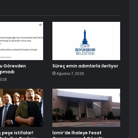
lu Görevden
Süreç emin adımlarla ilerliyor
apmadı
Ağustos 7, 2026
2026
peşe istifalar!
İzmir’de İhaleye Fesat