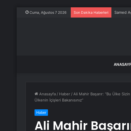
Samed Ağı
Cuma, Ağustos 7 2026
Son Dakika Haberleri
ANASAY
Anasayfa
/
Haber
/
Ali Mahir Başarır: “Bu Ülke Si
Ülkenin İçişleri Bakanısınız”
Haber
Ali Mahir Başarı