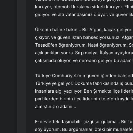
kuruyor, otomobil kiralama şirketi kuruyor. Eli
gidiyor. ve altı vatandaşımız ölüyor. ve güvenl
Ülkenin haline bakın… Bir Afgan, kaçak geliyor.
çıkıyor. ve güvenlikten bahsediyorsunuz. Afga
Tesadüfen öğreniyorum. Nasıl öğreniyorum. Sosy
açıkladıktan sonra. Sırp mafya, İtalyan uyuşturu
çatışmada ölüyor. ve nereden geliyor bu adaml
Türkiye Cumhuriyeti’nin güvenliğinden bahsedi
Türkiye’ye geliyor. Dokuma fabrikasında iş bu
insanlara algı yapılıyor. Ben Şırnak’ta ilçe lid
partilerden birinin ilçe liderinin telefon kaydı
almıştınız o adamı…
E-devletteki taşınabilir çizgi sorgulama… Bir tu
söylüyorum. Bu argümanlar, öteki bir muhalefet 