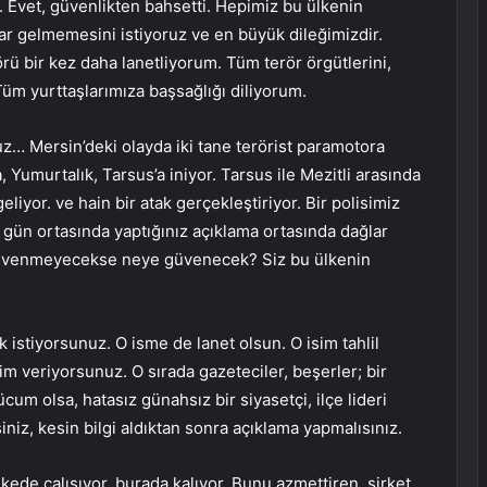
 Evet, güvenlikten bahsetti. Hepimiz bu ülkenin
arar gelmemesini istiyoruz ve en büyük dileğimizdir.
örü bir kez daha lanetliyorum. Tüm terör örgütlerini,
üm yurttaşlarımıza başsağlığı diliyorum.
 Mersin’deki olayda iki tane terörist paramotora
, Yumurtalık, Tarsus’a iniyor. Tarsus ile Mezitli arasında
liyor. ve hain bir atak gerçekleştiriyor. Bir polisimiz
ki gün ortasında yaptığınız açıklama ortasında dağlar
a güvenmeyecekse neye güvenecek? Siz bu ülkenin
 istiyorsunuz. O isme de lanet olsun. O isim tahlil
m veriyorsunuz. O sırada gazeteciler, beşerler; bir
ücum olsa, hatasız günahsız bir siyasetçi, ilçe lideri
niz, kesin bilgi aldıktan sonra açıklama yapmalısınız.
ede çalışıyor, burada kalıyor. Bunu azmettiren, şirket