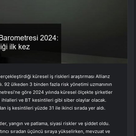
rçekleştirdiği küresel iş riskleri araştırması Allianz
ı. 92 ülkeden 3 binden fazla risk yönetimi uzmanının
metresi’ne göre 2024 yılında küresel ölçekte şirketler
i ihlalleri ve BT kesintileri gibi siber olaylar olacak.
n iş kesintileri yüzde 31 ile ikinci sırada yer aldı.
er, yangın ve patlama, siyasi riskler ve şiddet oldu.
ltıncı sıradan üçüncü sıraya yükselirken, mevzuat ve