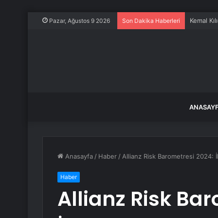
Kemal Kılı
Pazar, Ağustos 9 2026
Son Dakika Haberleri
ANASAY
Anasayfa
/
Haber
/
Allianz Risk Barometresi 2024: İkl
Haber
Allianz Risk Ba