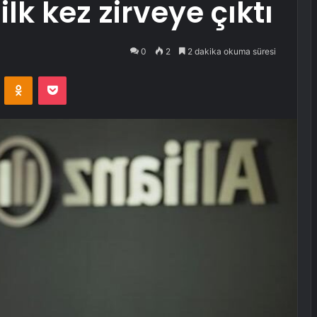
 ilk kez zirveye çıktı
0
2
2 dakika okuma süresi
VKontakte
Odnoklassniki
Pocket