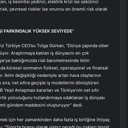
en, iş kesintisi yedinci, elektrik krizi ise sekizinci
isk, çevresel riskler ise onuncu en önemli risk olarak
RŞI FARKINDALIK YÜKSEK SEVİYEDE”
ianz Türkiye CEO’su Tolga Gürkan, “Dünya çapında siber
lüyor. Araştırmaya katılan iş dünyasını en çok
kiye’ye baktığımızda risk barometresinde iklim
nda küresel ısınmanın fiziksel, operasyonel ve finansal
yor. İklim değişikliği nedeniyle artan hava olaylarının
nı sıra, net sıfıra geçişte iş modellerini dönüştüren
AB Yeşil Anlaşması kararları ve Türkiye’nin net sıfır
irlik yolculuğunu hızlandırmaya odaklanan iş dünyası
nemli gündem maddesini oluşturuyor” dedi.
mek için her zamankinden daha fazla iş birliğine ihtiyaç
“Sigorta branşı olarak işimiz gereği bu riskleri tespit