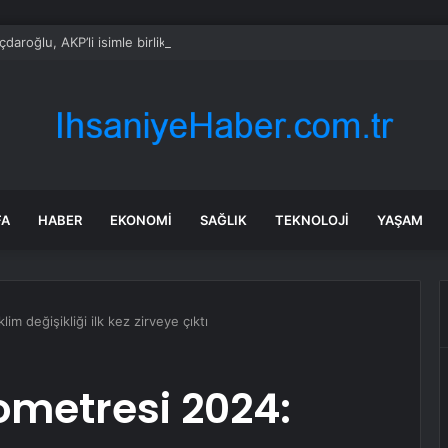
çdaroğlu, AKP’li isimle birlikte nikah şahitliği yaptı
FA
HABER
EKONOMI
SAĞLIK
TEKNOLOJI
YAŞAM
im değişikliği ilk kez zirveye çıktı
rometresi 2024: