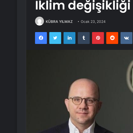
İklim değişikliği
KÜBRA YILMAZ
Ocak 23, 2024
Facebook
Twitter
LinkedIn
Tumblr
Pinterest
Reddit