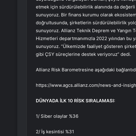
etmek için sürdürülebilirlik alanında da değerl
sunuyoruz. Bir finans kurumu olarak ekosist
doğrultusunda, şirketlerin sürdürülebilirlik yo
sunuyoruz. Allianz Teknik Deprem ve Yangın Te
Hizmetleri departmanımızla 2022 yılından bu ya
sunuyoruz. “Ülkemizde faaliyet gösteren şirke
gibi ÇSY süreçlerine destek veriyoruz” dedi.
Allianz Risk Barometresine aşağıdaki bağlantıda
https://www.agcs.allianz.com/news-and-insight
DÜNYADA İLK 10 RİSK SIRALAMASI:
1/ Siber olaylar %36
2/ İş kesintisi %31