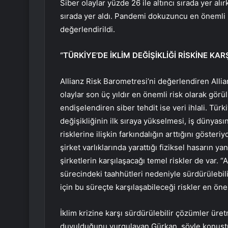
Siber olaylar yüzde 26 ile altıncı sırada yer alırk
sırada yer aldı. Pandemi dokuzuncu en önemli r
değerlendirildi.
“TÜRKİYE’DE İKLİM DEĞİŞİKLİĞİ RİSKİNE KA
Allianz Risk Barometresi’ni değerlendiren All
olaylar son üç yıldır en önemli risk olarak görü
endişelendiren siber tehdit ise veri ihlali. Tür
değişikliğinin ilk sıraya yükselmesi, iş dünyası
risklerine ilişkin farkındalığın arttığını gösteri
şirket varlıklarında yarattığı fiziksel hasarın ya
şirketlerin karşılaşacağı temel riskler de var. “
sürecindeki taahhütleri nedeniyle sürdürülebil
için bu süreçte karşılaşabileceği riskler en ö
İklim krizine karşı sürdürülebilir çözümler üret
duyulduğunu vurgulayan Gürkan, şöyle konuştu: 