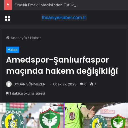
Fındıklı Emekli Meclisi’nden Tutuklu Üyeler İçin Çağrı: Hak Aramak Suç Değildir
Menü
Anasayfa
/
Haber
Haber
Amedspor-Şanlıurfaspor
maçında hakem değişikliği
UYGAR SÖNMEZER
Ocak 27, 2023
0
7
1 dakika okuma süresi