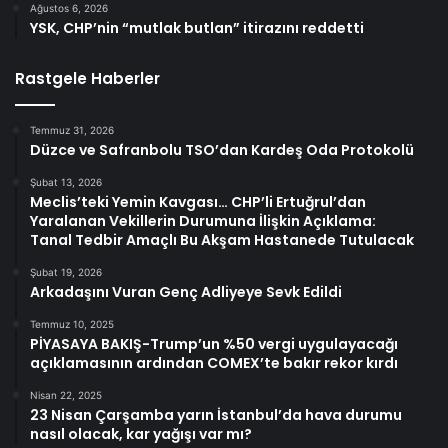
Ağustos 6, 2026
YSK, CHP’nin “mutlak butlan” itirazını reddetti
Rastgele Haberler
Temmuz 31, 2026
Düzce ve Safranbolu TSO’dan Kardeş Oda Protokolü
Şubat 13, 2026
Meclis’teki Yemin Kavgası… CHP’li Ertuğrul’dan
Yaralanan Vekillerin Durumuna İlişkin Açıklama:
Tanal Tedbir Amaçlı Bu Akşam Hastanede Tutulacak
Şubat 19, 2026
Arkadaşını Vuran Genç Adliyeye Sevk Edildi
Temmuz 10, 2025
PİYASAYA BAKIŞ-Trump’un %50 vergi uygulayacağı
açıklamasının ardından COMEX’te bakır rekor kırdı
Nisan 22, 2025
23 Nisan Çarşamba yarın İstanbul’da hava durumu
nasıl olacak, kar yağışı var mı?