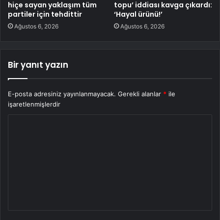
hiçe sayan yaklaşım tüm
topu’ iddiası kavga çıkardı:
partiler için tehdittir
‘Hayal ürünü!’
Ağustos 6, 2026
Ağustos 6, 2026
Bir yanıt yazın
E-posta adresiniz yayınlanmayacak.
Gerekli alanlar
*
ile
işaretlenmişlerdir
Y
o
r
u
m
*