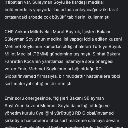
irtibatları var. Süleyman Soylu ile kardeşi medikal
bölümünde iş yapıyorlar bu ortada anlayacağınız iki taraf
ortasındaki arbede çok büyük” tabirlerini kullanmıştı.
CHP Ankara Milletvekili Murat Buyruk, İçişleri Bakanı
Süleyman Soylu’nun medikal işi yaptığı iddia edilen kuzeni
Mehmet Soylu’nun kamudan aldığı ihaleleri Türkiye Büyük
Millet Meclisi (TBMM) gündemine taşımıştı. Sıhhat Bakanı
Fahrettin Koca’nın yanıtlaması istemiyle soru önergesi
veren Emir, Mehmet Soylu’nun ortağı olduğu RD
Global/Invamed firmasıyla, bir müddettir hastanelere tıbbi
sarf materyal sattığını söz etmişti.
Emir soru önergesinde, “İçişleri Bakanı Süleyman
Soylu’nun kuzeni Mehmet Soylu da ortağı olduğu ve
yönetim kurulu üyeliğini yürüttüğü RD Global/Invamed
şirketiyle hastanelere tıbbi sarf malzeme satmaya devam
ediyor. Son aldıkları iki ihalenin toplam bedeli ise 10 milyon