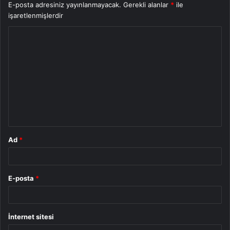
E-posta adresiniz yayınlanmayacak.
Gerekli alanlar
*
ile
işaretlenmişlerdir
Y
o
r
u
m
*
Ad
*
E-posta
*
İnternet sitesi