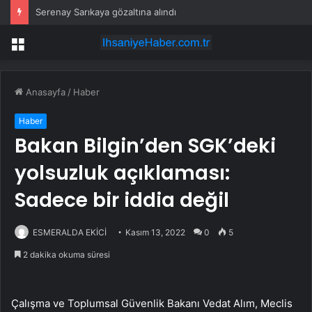
Serenay Sarıkaya gözaltına alındı
Menü
Anasayfa
/
Haber
Haber
Bakan Bilgin’den SGK’deki
yolsuzluk açıklaması:
Sadece bir iddia değil
ESMERALDA EKİCİ
Kasım 13, 2022
0
5
2 dakika okuma süresi
Çalışma ve Toplumsal Güvenlik Bakanı Vedat Alım, Meclis