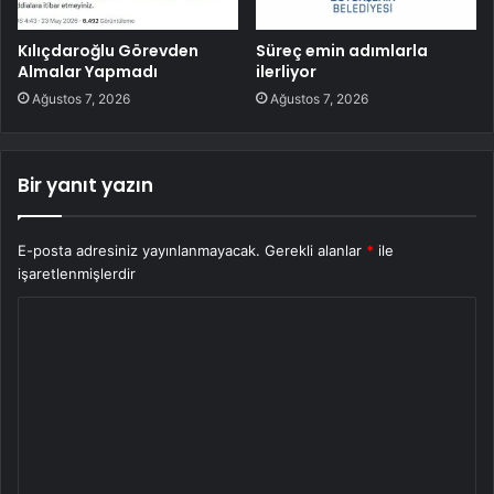
Kılıçdaroğlu Görevden
Süreç emin adımlarla
Almalar Yapmadı
ilerliyor
Ağustos 7, 2026
Ağustos 7, 2026
Bir yanıt yazın
E-posta adresiniz yayınlanmayacak.
Gerekli alanlar
*
ile
işaretlenmişlerdir
Y
o
r
u
m
*