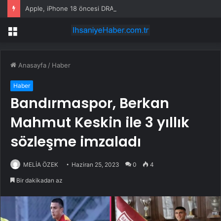
Apple, iPhone 18 öncesi DRAM arayışında: Çinli üretici indirim yapmayı reddetti
Menü
Anasayfa
/
Haber
Haber
Bandırmaspor, Berkan
Mahmut Keskin ile 3 yıllık
sözleşme imzaladı
MELİA ÖZEK
Haziran 25, 2023
0
4
Bir dakikadan az