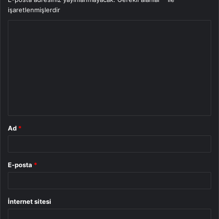
işaretlenmişlerdir
Y
o
r
u
m
*
Ad
*
E-posta
*
İnternet sitesi