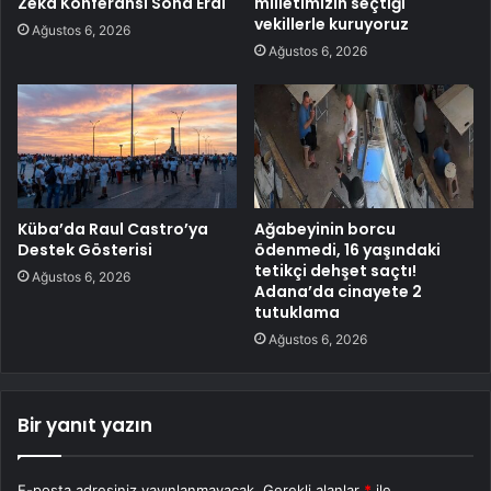
Zeka Konferansı Sona Erdi
milletimizin seçtiği
vekillerle kuruyoruz
Ağustos 6, 2026
Ağustos 6, 2026
Küba’da Raul Castro’ya
Ağabeyinin borcu
Destek Gösterisi
ödenmedi, 16 yaşındaki
tetikçi dehşet saçtı!
Ağustos 6, 2026
Adana’da cinayete 2
tutuklama
Ağustos 6, 2026
Bir yanıt yazın
E-posta adresiniz yayınlanmayacak.
Gerekli alanlar
*
ile