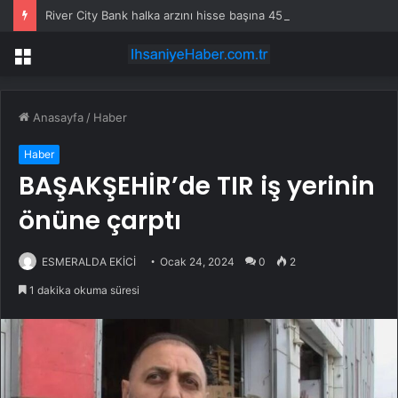
River City Bank halka arzını hisse başına 45 dolardan fiyatladı
Menü
Anasayfa
/
Haber
Haber
BAŞAKŞEHİR’de TIR iş yerinin
önüne çarptı
ESMERALDA EKİCİ
Ocak 24, 2024
0
2
1 dakika okuma süresi