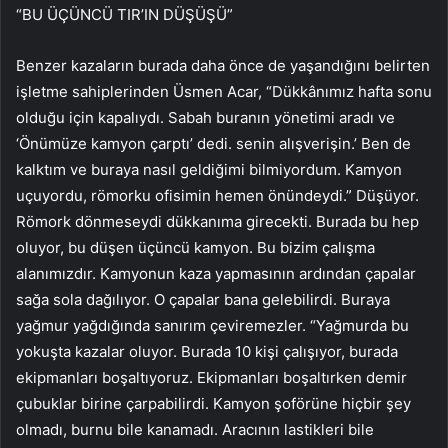
“BU ÜÇÜNCÜ TIR’IN DÜŞÜŞÜ”
Benzer kazaların burada daha önce de yaşandığını belirten
işletme sahiplerinden Üsmen Acar, “Dükkânımız hafta sonu
olduğu için kapalıydı. Sabah buranın yönetimi aradı ve
‘Önümüze kamyon çarptı’ dedi. senin alışverişin.’ Ben de
kalktım ve buraya nasıl geldiğimi bilmiyordum. Kamyon
uçuyordu, römorku ofisimin hemen önündeydi.” Düşüyor.
Römork dönmeseydi dükkanıma girecekti. Burada bu hep
oluyor, bu düşen üçüncü kamyon. Bu bizim çalışma
alanımızdır. Kamyonun kaza yapmasının ardından çapalar
sağa sola dağılıyor. O çapalar bana gelebilirdi. Buraya
yağmur yağdığında sanırım çeviremezler. “Yağmurda bu
yokuşta kazalar oluyor. Burada 10 kişi çalışıyor, burada
ekipmanları boşaltıyoruz. Ekipmanları boşaltırken demir
çubuklar birine çarpabilirdi. Kamyon şoförüne hiçbir şey
olmadı, burnu bile kanamadı. Aracının lastikleri bile