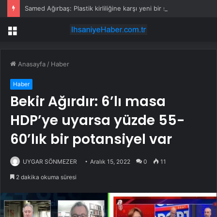
Samed Ağırbaş: Plastik kirliliğine karşı yeni bir seferberlik başlatıyoruz
Menü
Anasayfa
/
Haber
Haber
Bekir Ağırdır: 6’lı masa
HDP’ye uyarsa yüzde 55-
60’lık bir potansiyel var
UYGAR SÖNMEZER
Aralık 15, 2022
0
11
2 dakika okuma süresi