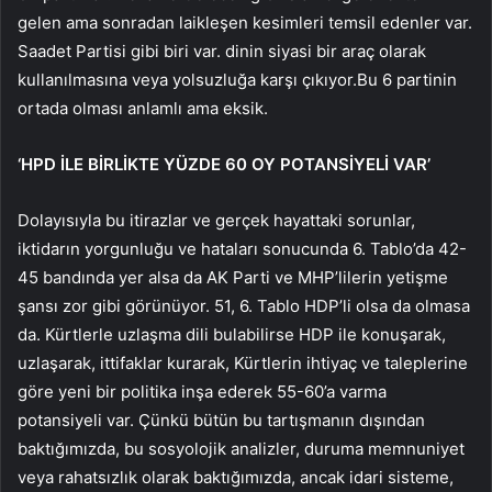
gelen ama sonradan laikleşen kesimleri temsil edenler var.
Saadet Partisi gibi biri var. dinin siyasi bir araç olarak
kullanılmasına veya yolsuzluğa karşı çıkıyor.Bu 6 partinin
ortada olması anlamlı ama eksik.
‘HPD İLE BİRLİKTE YÜZDE 60 OY POTANSİYELİ VAR’
Dolayısıyla bu itirazlar ve gerçek hayattaki sorunlar,
iktidarın yorgunluğu ve hataları sonucunda 6. Tablo’da 42-
45 bandında yer alsa da AK Parti ve MHP’lilerin yetişme
şansı zor gibi görünüyor. 51, 6. Tablo HDP’li olsa da olmasa
da. Kürtlerle uzlaşma dili bulabilirse HDP ile konuşarak,
uzlaşarak, ittifaklar kurarak, Kürtlerin ihtiyaç ve taleplerine
göre yeni bir politika inşa ederek 55-60’a varma
potansiyeli var. Çünkü bütün bu tartışmanın dışından
baktığımızda, bu sosyolojik analizler, duruma memnuniyet
veya rahatsızlık olarak baktığımızda, ancak idari sisteme,