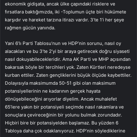
ekonomik gidişata, ancak ülke çapındaki risklere ve
fırsatlara baktığımızda, iki -Toplumun üçte biri hükümete
karşıdır ve hareket tarzına itirazı vardır. 3’te 1’i her şeye
rağmen gücün yanında.
Yani 6’lı Parti Tablosu’nun ve HDP’nin sorunu, nasıl oy
alacakları ve bu 3’te 2’yi bir araya getirecek doğru siyaseti
nasıl dokuyabilecekleridir. Ama AK Parti ve MHP açısından
bakarsak böyle bir tercihleri ​​yok. Zaten Kürtleri neredeyse
kurban ettiler. Zaten gençliklerini büyük ölçüde kaybettiler.
Dolayısıyla maksimumda 50-51 gibi olan maksimum
potansiyellerinin ne kadarının gerçek hayata
dönüşebileceğini arıyorlar diyelim. Ancak muhalefet
65’lere yakın bir potansiyeli seçimde nasıl rakamlara ve
sonuçlara çevireceğinin bir yolunu bulmak zorundadır.
Hiçbiri bire bir potansiyelden başlamaz. Bu yüzden 6
Tabloya daha çok odaklanıyoruz. HDP’nin söylediklerine