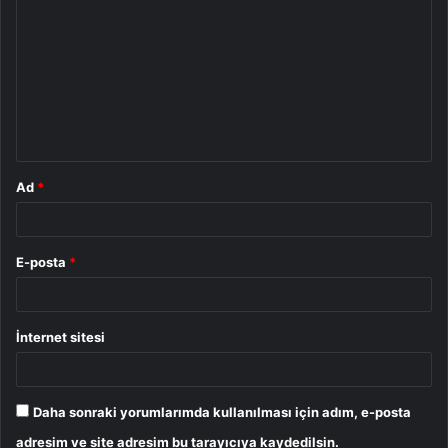
o
r
u
m
*
Ad
*
E-posta
*
İnternet sitesi
Daha sonraki yorumlarımda kullanılması için adım, e-posta
adresim ve site adresim bu tarayıcıya kaydedilsin.