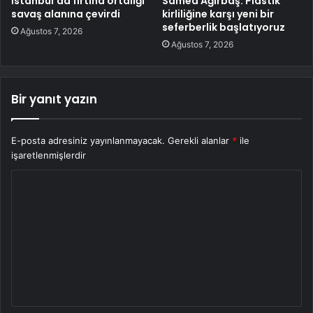
İstanbul’da fırtına ortalığı
Samed Ağırbaş: Plastik
savaş alanına çevirdi
kirliliğine karşı yeni bir
seferberlik başlatıyoruz
Ağustos 7, 2026
Ağustos 7, 2026
Bir yanıt yazın
E-posta adresiniz yayınlanmayacak.
Gerekli alanlar
*
ile
işaretlenmişlerdir
Y
o
r
u
m
*