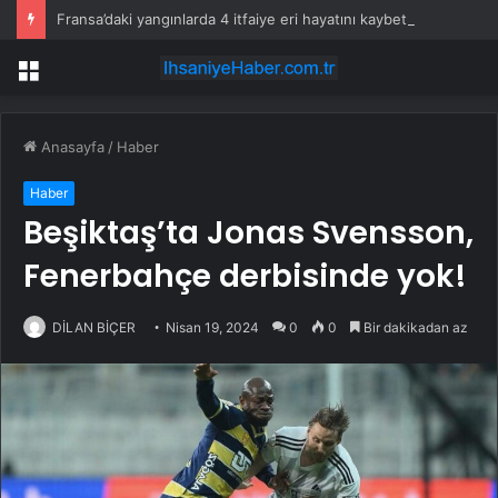
Fransa’daki yangınlarda 4 itfaiye eri hayatını kaybetti
Menü
Anasayfa
/
Haber
Haber
Beşiktaş’ta Jonas Svensson,
Fenerbahçe derbisinde yok!
DİLAN BİÇER
Nisan 19, 2024
0
0
Bir dakikadan az