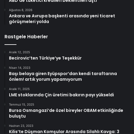
ABD’de tüketici kredileri beklentileri aştı
Ağustos 8, 2026
Ankara ve Avrupa başkenti arasında yeni ticaret
görüşmeleri yolda
Rastgele Haberler
Aralık 12, 2025
Becirovic’ten Türkiye’ye Teşekkür
Nisan 14, 2023
Başı belaya giren Eyüpspor’dan kendi taraftarına
önlem! artık yorum yapamıyorum
Aralık 11, 2025
LME stoklarında Çin üretimi bakırın payı yükseldi
Temmuz 15, 2025
Bursa Osmangazi’de özel bireyler OBAM etkinliğinde
buluştu
Haziran 23, 2023
Kilis’te Düşman Komşular Arasında Silahlı Kavga: 3