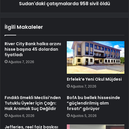
Sudan'daki çatışmalarda 958 sivil öldü
İlgili Makaleler
River City Bank halka arzını
hisse başına 45 dolardan
fiyatladı
Ağustos 7, 2026
Erfelek’e Yeni Okul Müjdesi
Ağustos 7, 2026
Fındıklı Emekli Meclisi’nden
BofA bu bellek hissesinde
Tutuklu Üyeler İçin Çağrı:
“güçlendirilmiş alım
Hak Aramak Suç Değildir
fırsatı” görüyor
Ağustos 6, 2026
Ağustos 5, 2026
Jefferies, reel faiz baskısı