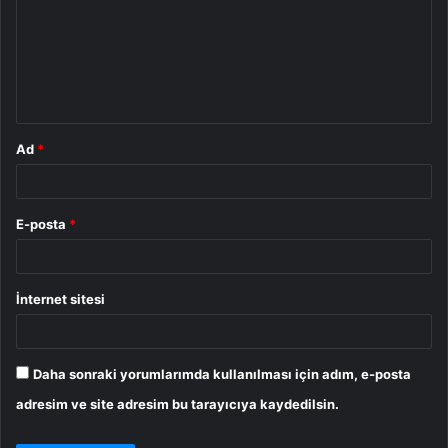
r
u
m
*
Ad
*
E-posta
*
İnternet sitesi
Daha sonraki yorumlarımda kullanılması için adım, e-posta
adresim ve site adresim bu tarayıcıya kaydedilsin.