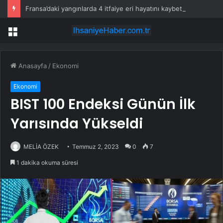
Fransa’daki yangınlarda 4 itfaiye eri hayatını kaybetti
Menü
Anasayfa
/
Ekonomi
Ekonomi
BIST 100 Endeksi Günün İlk
Yarısında Yükseldi
MELİA ÖZEK
Temmuz 2, 2023
0
7
1 dakika okuma süresi