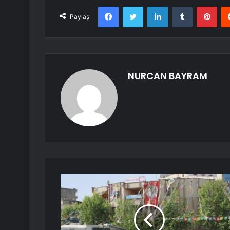
Facebook
Twitter
LinkedIn
Tumblr
Pint
Paylaş
NURCAN BAYRAM