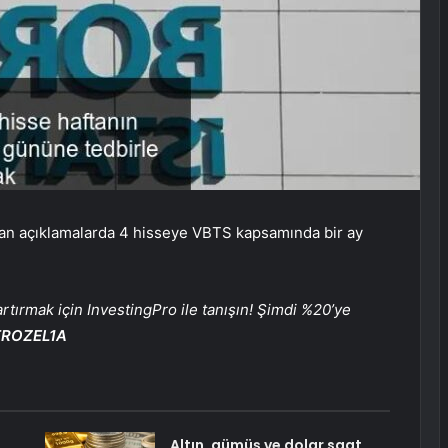
lan açıklamalarda 4 hisseye VBTS kapsamında bir ay
tırmak için InvestingPro ile tanışın! Şimdi %20’ye
TROZEL1A
Altın, gümüş ve dolar saat