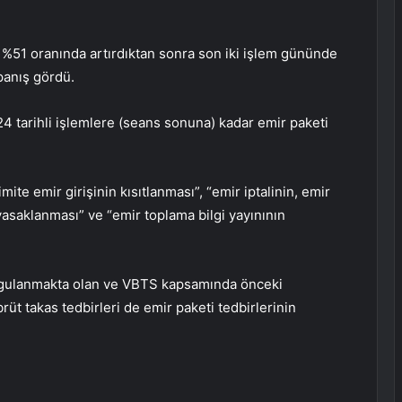
i %51 oranında artırdıktan sonra son iki işlem gününde
panış gördü.
 tarihli işlemlere (seans sonuna) kadar emir paketi
mite emir girişinin kısıtlanması”, “emir iptalinin, emir
 yasaklanması” ve “emir toplama bilgi yayınının
ygulanmakta olan ve VBTS kapsamında önceki
üt takas tedbirleri de emir paketi tedbirlerinin