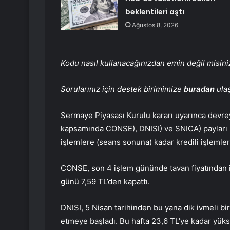
beklentileri aştı
Ağustos 8, 2026
Kodu nasıl kullanacağınızdan emin değil misin
Sorularınız için destek birimimize
buradan
ulaş
Sermaye Piyasası Kurulu kararı uyarınca devrey
kapsamında
CONSE
),
DNISI
) ve
SNICA
) paylar
işlemlere (seans sonuna) kadar kredili işleml
CONSE, son 4 işlem gününde tavan fiyatından
günü 7,59 TL’den kapattı.
DNISI, 5 Nisan tarihinden bu yana dik ivmeli bi
etmeye başladı. Bu hafta 23,6 TL’ye kadar yüks