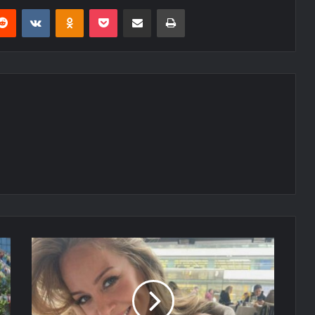
erest
Reddit
VKontakte
Odnoklassniki
Pocket
E-Posta ile paylaş
Yazdır