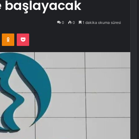
e başlayacak
0
0
1 dakika okuma süresi
VKontakte
Odnoklassniki
Pocket