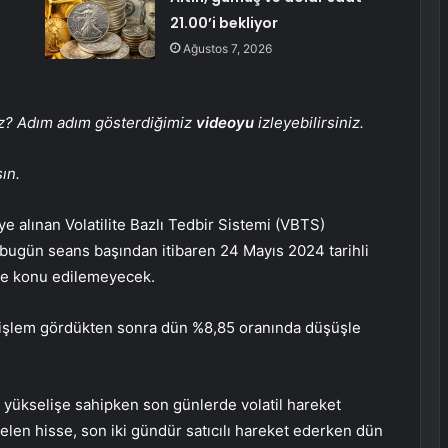
21.00’i bekliyor
Ağustos 7, 2026
iz? Adım adım gösterdiğimiz
videoyu
izleyebilirsiniz.
ın.
e alınan Volatilite Bazlı Tedbir Sistemi (VBTS)
ı bugün seans başından itibaren 24 Mayıs 2024 tarihli
ere konu edilemeyecek.
 işlem gördükten sonra dün %8,85 oranında düşüşle
r yükselişe sahipken son günlerde volatil hareket
elen hisse, son iki gündür satıcılı hareket ederken dün