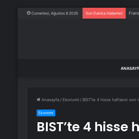
Frans
Cumartesi, Ağustos 8 2026
Son Dakika Haberleri
ANASAY
Anasayfa
/
Ekonomi
/
BIST’te 4 hisse haftanın son
Ekonomi
BIST’te 4 hisse 