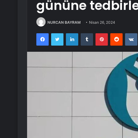
gününe tedbirl
NURCAN BAYRAM
Nisan 26, 2024
Facebook
Twitter
LinkedIn
Tumblr
Pinterest
Reddit