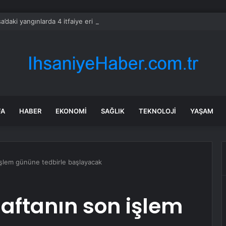
a’daki yangınlarda 4 itfaiye eri hayatını kaybetti
FA
HABER
EKONOMI
SAĞLIK
TEKNOLOJI
YAŞAM
 işlem gününe tedbirle başlayacak
haftanın son işlem