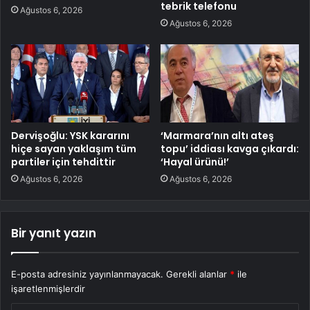
tebrik telefonu
Ağustos 6, 2026
Ağustos 6, 2026
Dervişoğlu: YSK kararını
‘Marmara’nın altı ateş
hiçe sayan yaklaşım tüm
topu’ iddiası kavga çıkardı:
partiler için tehdittir
‘Hayal ürünü!’
Ağustos 6, 2026
Ağustos 6, 2026
Bir yanıt yazın
E-posta adresiniz yayınlanmayacak.
Gerekli alanlar
*
ile
işaretlenmişlerdir