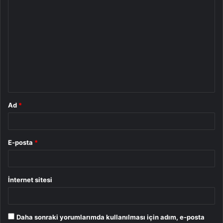
Y
o
r
u
m
*
Ad
*
E-posta
*
İnternet sitesi
Daha sonraki yorumlarımda kullanılması için adım, e-posta