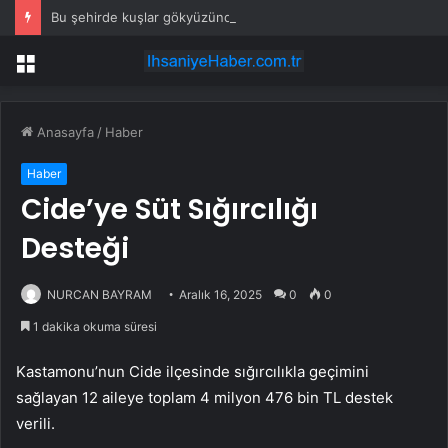
Bu şehirde kuşlar gökyüzünden patır patır düşüyor
Menü
Anasayfa
/
Haber
Haber
Cide’ye Süt Sığırcılığı
Desteği
NURCAN BAYRAM
Aralık 16, 2025
0
0
1 dakika okuma süresi
Kastamonu’nun Cide ilçesinde sığırcılıkla geçimini
sağlayan 12 aileye toplam 4 milyon 476 bin TL destek
verili.