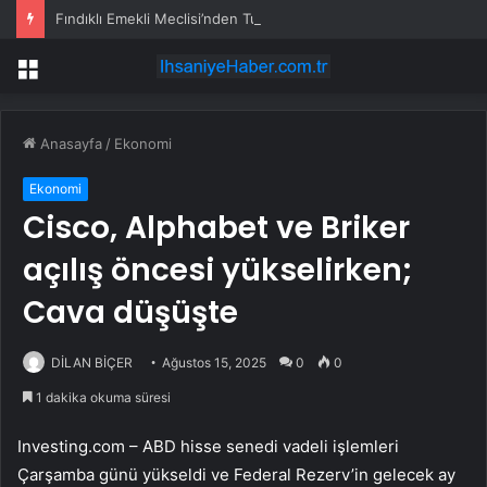
Fındıklı Emekli Meclisi’nden Tutuklu Üyeler İçin Çağrı: Hak Aramak Suç Değildir
Menü
Anasayfa
/
Ekonomi
Ekonomi
Cisco, Alphabet ve Briker
açılış öncesi yükselirken;
Cava düşüşte
DİLAN BİÇER
Ağustos 15, 2025
0
0
1 dakika okuma süresi
Investing.com – ABD hisse senedi vadeli işlemleri
Çarşamba günü yükseldi ve Federal Rezerv’in gelecek ay