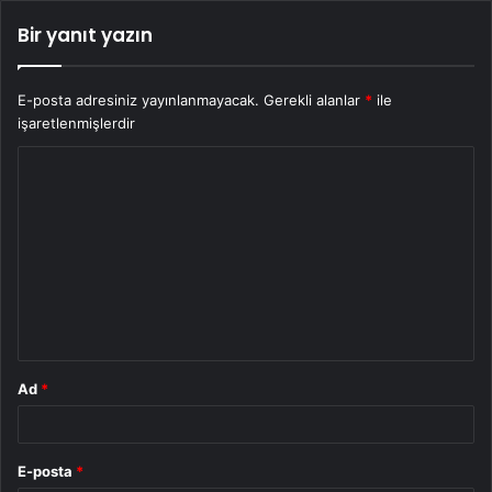
Bir yanıt yazın
E-posta adresiniz yayınlanmayacak.
Gerekli alanlar
*
ile
işaretlenmişlerdir
Y
o
r
u
m
*
Ad
*
E-posta
*