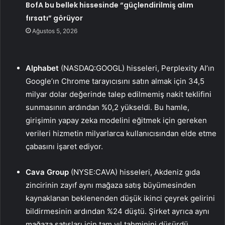
BofA bu bellek hissesinde “güçlendirilmiş alım
fırsatı” görüyor
Ağustos 5, 2026
Alphabet
(NASDAQ:GOOGL) hisseleri, Perplexity AI’ın
Google’ın Chrome tarayıcısını satın almak için 34,5
milyar dolar değerinde talep edilmemiş nakit teklifini
sunmasının ardından %0,2 yükseldi. Bu hamle,
girişimin yapay zeka modelini eğitmek için gereken
verileri hizmetin milyarlarca kullanıcısından elde etme
çabasını işaret ediyor.
Cava Group
(NYSE:CAVA) hisseleri, Akdeniz gıda
zincirinin zayıf aynı mağaza satış büyümesinden
kaynaklanan beklenenden düşük ikinci çeyrek gelirini
bildirmesinin ardından %24 düştü. Şirket ayrıca aynı
mağaza satışları için tam yıl tahminini düşürdü.