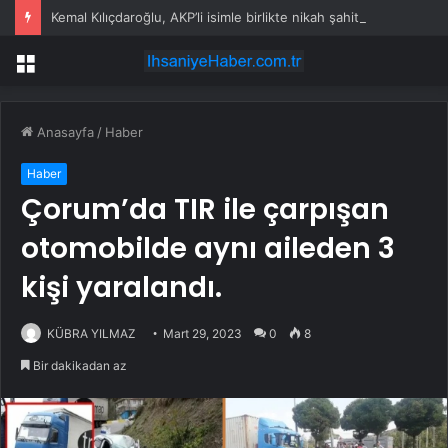
Kemal Kılıçdaroğlu, AKP’li isimle birlikte nikah şahitliği yaptı
Menü
Anasayfa
/
Haber
Haber
Çorum’da TIR ile çarpışan
otomobilde aynı aileden 3
kişi yaralandı.
KÜBRA YILMAZ
Mart 29, 2023
0
8
Bir dakikadan az