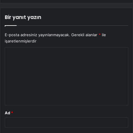
Bir yanıt yazın
E-posta adresiniz yayınlanmayacak.
Gerekli alanlar
*
ile
işaretlenmişlerdir
Y
o
r
u
m
*
Ad
*