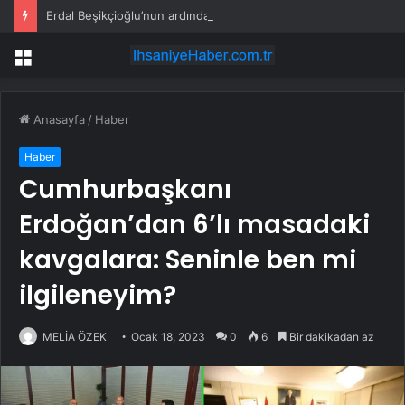
Erdal Beşikçioğlu’nun ardından yardımcısının da test sonucu pozitif çıktı
Menü
Anasayfa
/
Haber
Haber
Cumhurbaşkanı
Erdoğan’dan 6’lı masadaki
kavgalara: Seninle ben mi
ilgileneyim?
MELİA ÖZEK
Ocak 18, 2023
0
6
Bir dakikadan az