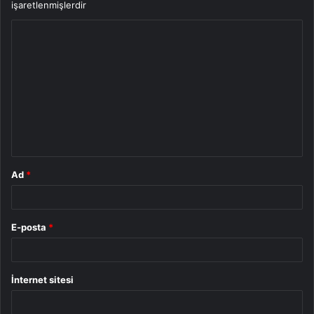
işaretlenmişlerdir
Y
o
r
u
m
*
Ad
*
E-posta
*
İnternet sitesi