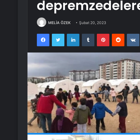
depremzedelere
MELİA ÖZEK
Şubat 20, 2023
Facebook
Twitter
LinkedIn
Tumblr
Pinterest
Reddit