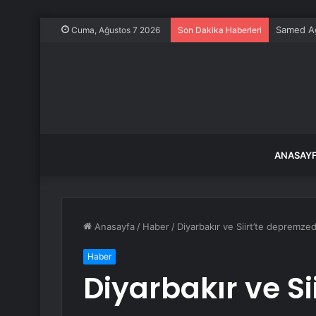
Samed Ağı
Cuma, Ağustos 7 2026
Son Dakika Haberleri
ANASAY
Anasayfa
/
Haber
/
Diyarbakır ve Siirt’te depremze
Haber
Diyarbakır ve Sii