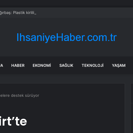
rbaş: Plastik kirliliğine karşı yeni bir seferberlik başlatıyoruz
FA
HABER
EKONOMI
SAĞLIK
TEKNOLOJI
YAŞAM
delere destek sürüyor
rt’te