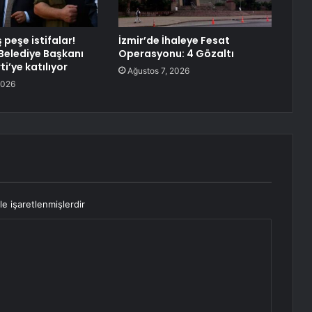
peşe istifalar!
İzmir’de İhaleye Fesat
elediye Başkanı
Operasyonu: 4 Gözaltı
ti’ye katılıyor
Ağustos 7, 2026
2026
le işaretlenmişlerdir