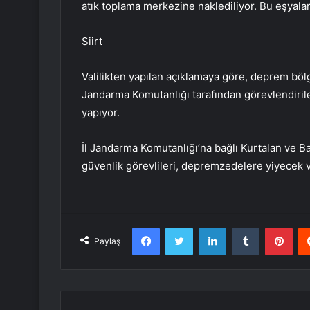
atık toplama merkezine naklediliyor. Bu eşyalar
Siirt
Valilikten yapılan açıklamaya göre, deprem böl
Jandarma Komutanlığı tarafından görevlendirilen
yapıyor.
İl Jandarma Komutanlığı’na bağlı Kurtalan ve B
güvenlik görevlileri, depremzedelere yiyecek ve
Facebook
Twitter
LinkedIn
Tumblr
Pint
Paylaş