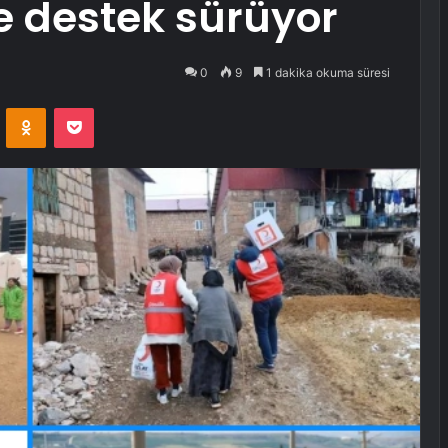
 destek sürüyor
0
9
1 dakika okuma süresi
VKontakte
Odnoklassniki
Pocket