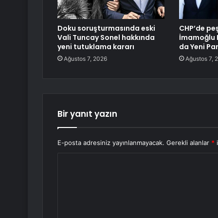
Doku soruşturmasında eski
CHP’de peş 
Vali Tuncay Sonel hakkında
İmamoğlu B
yeni tutuklama kararı
da Yeni Par
Ağustos 7, 2026
Ağustos 7, 
Bir yanıt yazın
E-posta adresiniz yayınlanmayacak.
Gerekli alanlar
*
i
Y
o
r
u