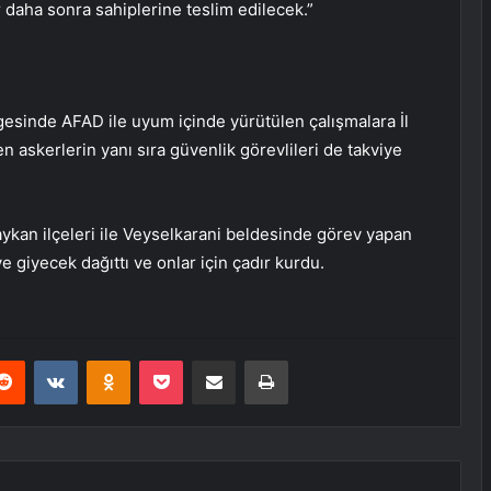
 daha sonra sahiplerine teslim edilecek.”
gesinde AFAD ile uyum içinde yürütülen çalışmalara İl
 askerlerin yanı sıra güvenlik görevlileri de takviye
aykan ilçeleri ile Veyselkarani beldesinde görev yapan
 giyecek dağıttı ve onlar için çadır kurdu.
erest
Reddit
VKontakte
Odnoklassniki
Pocket
E-Posta ile paylaş
Yazdır