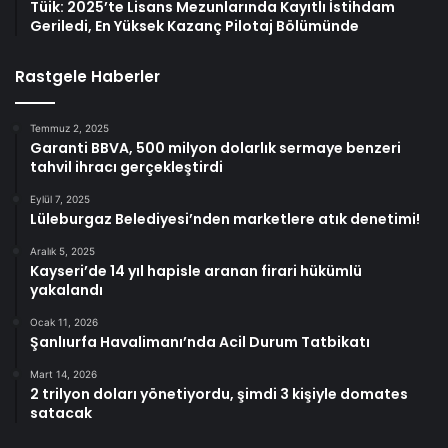
Tüik: 2025’te Lisans Mezunlarında Kayıtlı İstihdam
Geriledi, En Yüksek Kazanç Pilotaj Bölümünde
Rastgele Haberler
Temmuz 2, 2025
Garanti BBVA, 500 milyon dolarlık sermaye benzeri
tahvil ihracı gerçekleştirdi
Eylül 7, 2025
Lüleburgaz Belediyesi’nden marketlere atık denetimi!
Aralık 5, 2025
Kayseri’de 14 yıl hapisle aranan firari hükümlü
yakalandı
Ocak 11, 2026
Şanlıurfa Havalimanı’nda Acil Durum Tatbikatı
Mart 14, 2026
2 trilyon doları yönetiyordu, şimdi 3 kişiyle domates
satacak