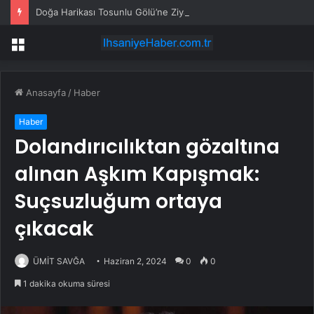
Doğa Harikası Tosunlu Gölü’ne Ziyaretçi Akını
Menü
Anasayfa
/
Haber
Haber
Dolandırıcılıktan gözaltına
alınan Aşkım Kapışmak:
Suçsuzluğum ortaya
çıkacak
ÜMİT SAVĞA
Haziran 2, 2024
0
0
1 dakika okuma süresi