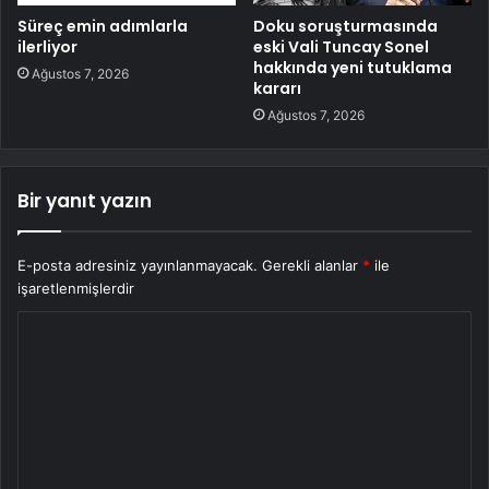
Süreç emin adımlarla
Doku soruşturmasında
ilerliyor
eski Vali Tuncay Sonel
hakkında yeni tutuklama
Ağustos 7, 2026
kararı
Ağustos 7, 2026
Bir yanıt yazın
E-posta adresiniz yayınlanmayacak.
Gerekli alanlar
*
ile
işaretlenmişlerdir
Y
o
r
u
m