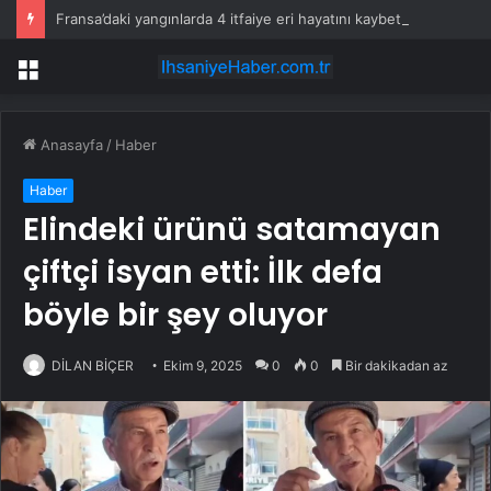
Fransa’daki yangınlarda 4 itfaiye eri hayatını kaybetti
Menü
Anasayfa
/
Haber
Haber
Elindeki ürünü satamayan
çiftçi isyan etti: İlk defa
böyle bir şey oluyor
DİLAN BİÇER
Ekim 9, 2025
0
0
Bir dakikadan az