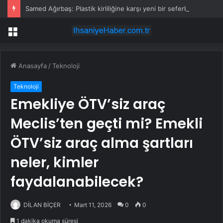
Samed Ağırbaş: Plastik kirliliğine karşı yeni bir seferberlik başlatıyoruz
Menü
Anasayfa
/
Teknoloji
Teknoloji
Emekliye ÖTV’siz araç
Meclis’ten geçti mi? Emekli
ÖTV’siz araç alma şartları
neler, kimler
faydalanabilecek?
DİLAN BİÇER
Mart 11, 2026
0
0
1 dakika okuma süresi