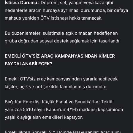
İstisna Durumu
: Deprem, sel, yangın veya kaza gibi
nedenlerle aracın hurdaya ayrılması durumunda, bir defaya
mahsus yeniden ÖTV istisnası hakkı tanınacak.
Bu düzenlemeler, suistimale açık olmadan hedeflenen
gruba doğrudan sosyal destek sağlamak için tasarlandı.
EMEKLİ ÖTV’SİZ ARAÇ KAMPANYASINDAN KİMLER
FAYDALANABİLECEK?
Emekli ÖTV’siz araç kampanyasından yararlanabilecek
kişiler, açık ve net şekilde tanımlanmış durumda:
Bağ-Kur Emeklisi Küçük Esnaf ve Sanatkârlar: Teklif
yalnızca 5510 sayılı Kanun’un 4/1-b maddesi kapsamında
yaşlılık aylığı alan emeklileri kapsıyor.
Emeklilikten Sonraki 5 Yıl İçinde Başvuranlar: Araç alımı,