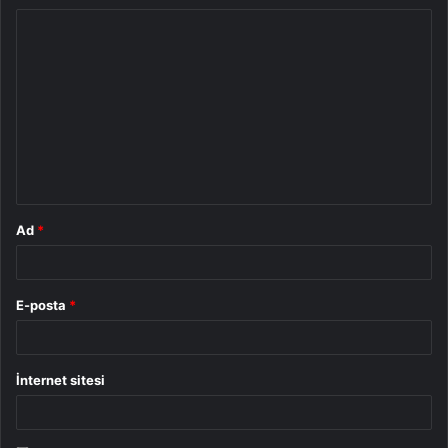
Y
o
r
u
m
*
Ad
*
E-posta
*
İnternet sitesi