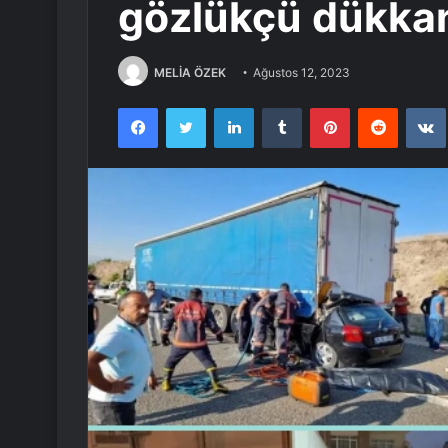
gözlükçü dükkan
MELİA ÖZEK
Ağustos 12, 2023
Facebook
Twitter
LinkedIn
Tumblr
Pinterest
Reddit