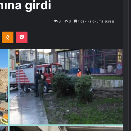
ına girdi
0
6
1 dakika okuma süresi
VKontakte
Odnoklassniki
Pocket