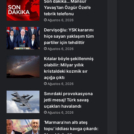
Son dakika… Mansur
Yavaş’tan Özgür Özel’e
tebrik telefonu
Ağustos 6, 2026
Dervişoğlu: YSK kararını
hiçe sayan yaklaşım tüm
partiler için tehdittir
Ağustos 6, 2026
Kıtalar böyle şekillenmiş
olabilir: Milyar yıllık
kristaldeki kozmik sır
açığa çıktı
Ağustos 6, 2026
Sınırdaki provokasyona
jetli mesaj! Türk savaş
uçakları havalandı
Ağustos 6, 2026
‘Marmara’nın altı ateş
topu’ iddiası kavga çıkardı: