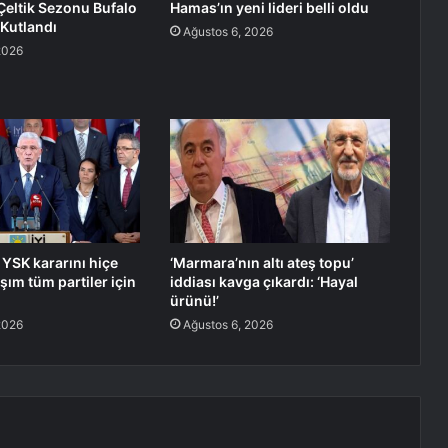
Çeltik Sezonu Bufalo
Hamas’ın yeni lideri belli oldu
 Kutlandı
Ağustos 6, 2026
2026
 YSK kararını hiçe
‘Marmara’nın altı ateş topu’
şım tüm partiler için
iddiası kavga çıkardı: ‘Hayal
ürünü!’
2026
Ağustos 6, 2026