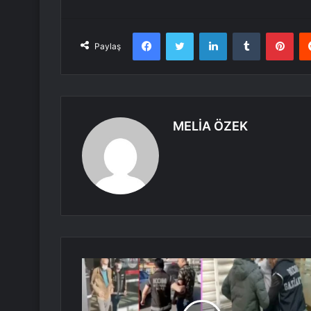
Facebook
Twitter
LinkedIn
Tumblr
Pint
Paylaş
MELİA ÖZEK