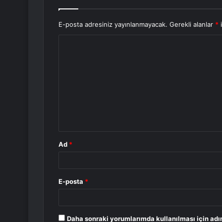
E-posta adresiniz yayınlanmayacak.
Gerekli alanlar
*
i
Y
o
r
u
m
*
Ad
*
E-posta
*
Daha sonraki yorumlarımda kullanılması için adı