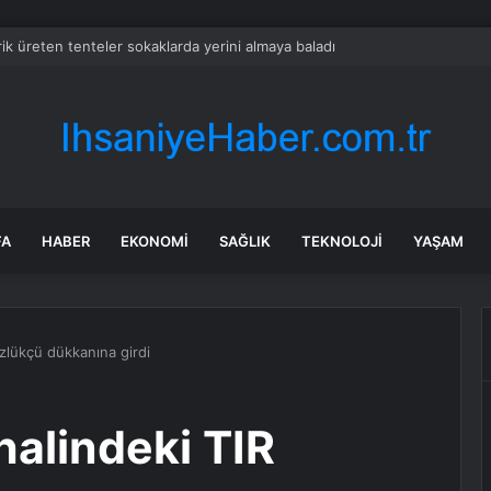
rik üreten tenteler sokaklarda yerini almaya baladı
FA
HABER
EKONOMI
SAĞLIK
TEKNOLOJI
YAŞAM
özlükçü dükkanına girdi
halindeki TIR