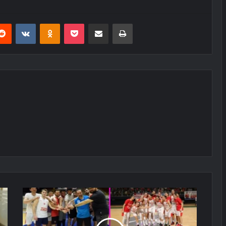
erest
Reddit
VKontakte
Odnoklassniki
Pocket
E-Posta ile paylaş
Yazdır