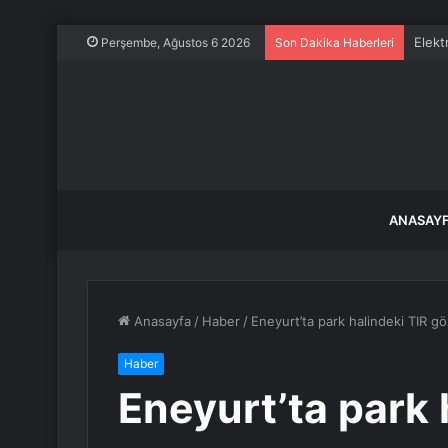
Elekt
Perşembe, Ağustos 6 2026
Son Dakika Haberleri
ANASAY
Anasayfa
/
Haber
/
Eneyurt’ta park halindeki TIR g
Haber
Eneyurt’ta park 