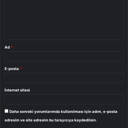
r
u
m
*
Ad
*
E-posta
*
İnternet sitesi
Daha sonraki yorumlarımda kullanılması için adım, e-posta
adresim ve site adresim bu tarayıcıya kaydedilsin.