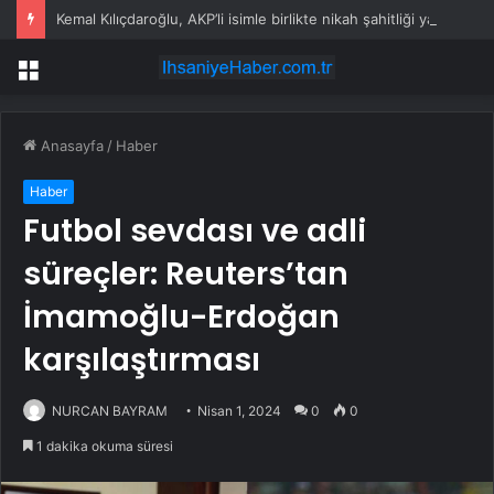
Kemal Kılıçdaroğlu, AKP’li isimle birlikte nikah şahitliği yaptı
Menü
Anasayfa
/
Haber
Haber
Futbol sevdası ve adli
süreçler: Reuters’tan
İmamoğlu-Erdoğan
karşılaştırması
NURCAN BAYRAM
Nisan 1, 2024
0
0
1 dakika okuma süresi