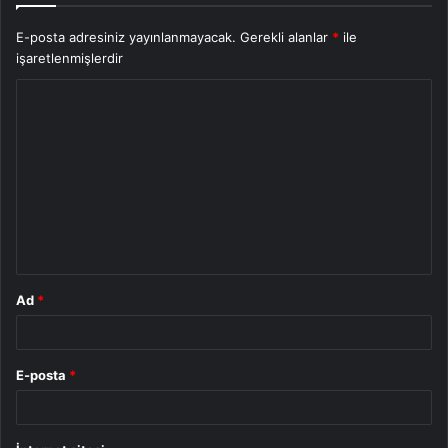
E-posta adresiniz yayınlanmayacak.
Gerekli alanlar
*
ile
işaretlenmişlerdir
Y
o
r
u
m
*
Ad
*
E-posta
*