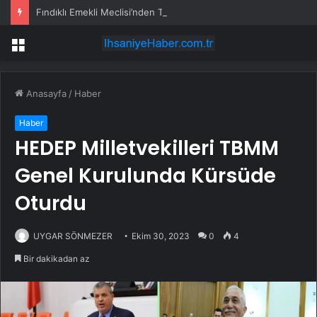
Fındıklı Emekli Meclisi’nden Tutuklu Üyeler İçin Çağrı: Hak Aramak Suç Değildir
Menü
Anasayfa
/
Haber
Haber
HEDEP Milletvekilleri TBMM
Genel Kurulunda Kürsüde
Oturdu
UYGAR SÖNMEZER
Ekim 30, 2023
0
4
Bir dakikadan az