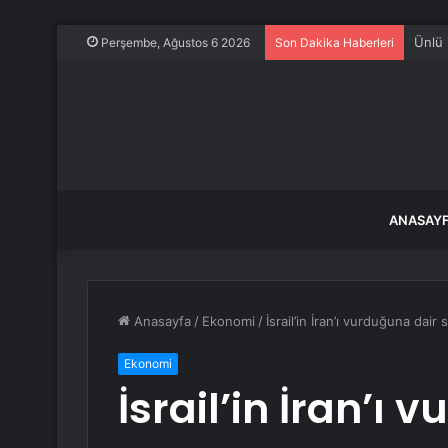
Ünlü 
Perşembe, Ağustos 6 2026
Son Dakika Haberleri
ANASAY
Anasayfa
/
Ekonomi
/
İsrail’in İran’ı vurduğuna dair 
Ekonomi
İsrail’in İran’ı