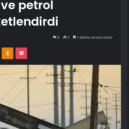
 ve petrol
ketlendirdi
0
0
1 dakika okuma süresi
VKontakte
Odnoklassniki
Pocket