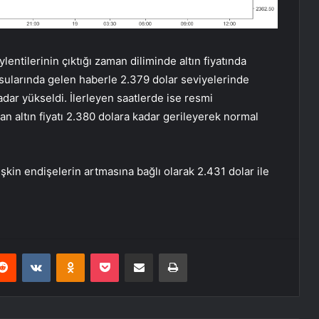
öylentilerinin çıktığı zaman diliminde altın fiyatında
 sularında gelen haberle 2.379 dolar seviyelerinde
adar yükseldi. İlerleyen saatlerde ise resmi
n altın fiyatı 2.380 dolara kadar gerileyerek normal
işkin endişelerin artmasına bağlı olarak 2.431 dolar ile
erest
Reddit
VKontakte
Odnoklassniki
Pocket
E-Posta ile paylaş
Yazdır