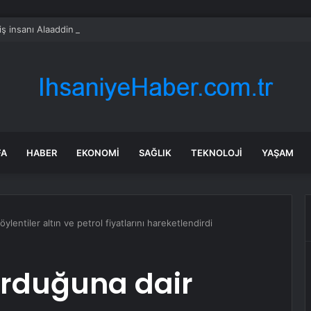
iş insanı Alaaddin Çağlıköse’ye kafede bıçaklı saldırının görüntüleri ortaya
FA
HABER
EKONOMI
SAĞLIK
TEKNOLOJI
YAŞAM
söylentiler altın ve petrol fiyatlarını hareketlendirdi
 vurduğuna dair