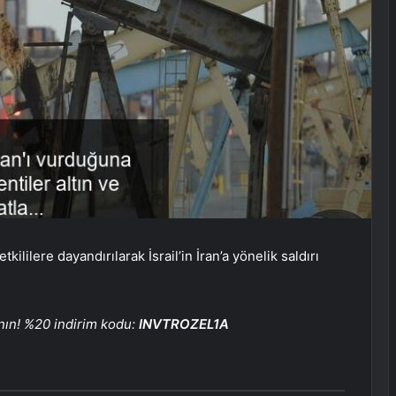
lilere dayandırılarak İsrail’in İran’a yönelik saldırı
anın! %20 indirim kodu:
INVTROZEL1A