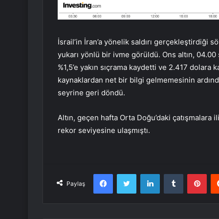
İsrail’in İran’a yönelik saldırı gerçekleştirdiği s
yukarı yönlü bir ivme görüldü. Ons altın, 04.00
%1,5’e yakın sıçrama kaydetti ve 2.417 dolara k
kaynaklardan net bir bilgi gelmemesinin ardında
seyrine geri döndü.
Altın
, geçen hafta Orta Doğu’daki çatışmalara il
rekor seviyesine ulaşmıştı.
Facebook
Twitter
LinkedIn
Tumblr
Pint
Paylaş