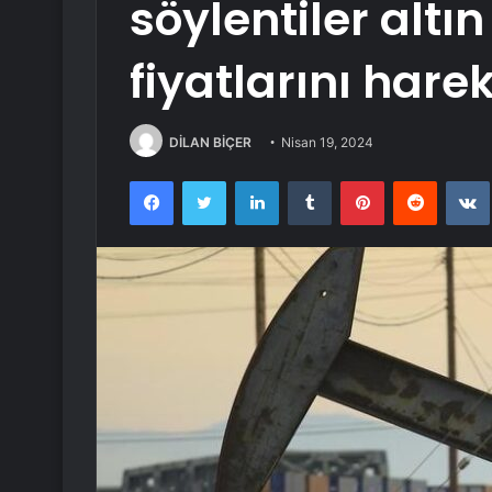
söylentiler altın
fiyatlarını hare
DİLAN BİÇER
Nisan 19, 2024
Facebook
Twitter
LinkedIn
Tumblr
Pinterest
Reddit