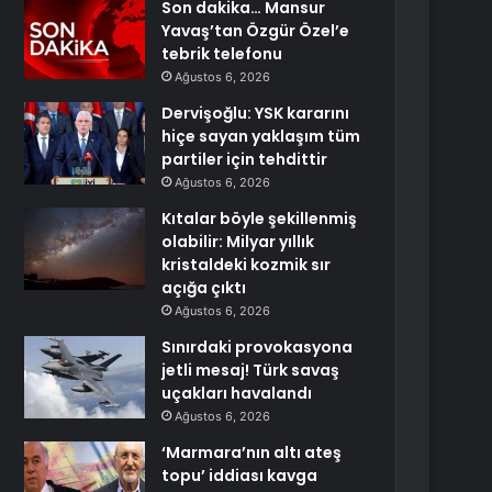
Son dakika… Mansur
Yavaş’tan Özgür Özel’e
tebrik telefonu
Ağustos 6, 2026
Dervişoğlu: YSK kararını
hiçe sayan yaklaşım tüm
partiler için tehdittir
Ağustos 6, 2026
Kıtalar böyle şekillenmiş
olabilir: Milyar yıllık
kristaldeki kozmik sır
açığa çıktı
Ağustos 6, 2026
Sınırdaki provokasyona
jetli mesaj! Türk savaş
uçakları havalandı
Ağustos 6, 2026
‘Marmara’nın altı ateş
topu’ iddiası kavga