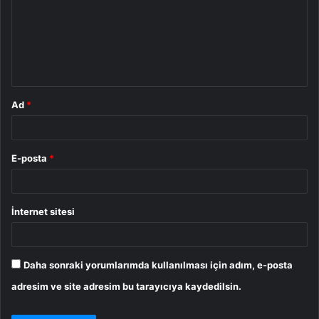
r
u
m
*
Ad
*
E-posta
*
İnternet sitesi
Daha sonraki yorumlarımda kullanılması için adım, e-posta
adresim ve site adresim bu tarayıcıya kaydedilsin.