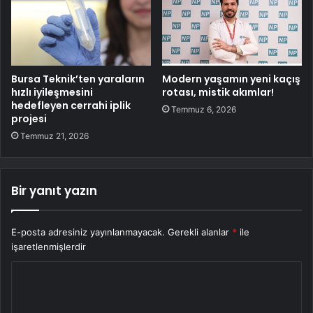
Bursa Teknik’ten yaraların
Modern yaşamın yeni kaçış
hızlı iyileşmesini
rotası, mistik akımlar!
hedefleyen cerrahi iplik
Temmuz 6, 2026
projesi
Temmuz 21, 2026
Bir yanıt yazın
E-posta adresiniz yayınlanmayacak.
Gerekli alanlar
*
ile
işaretlenmişlerdir
Y
o