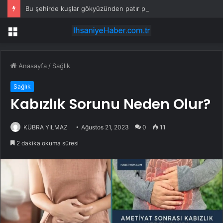
Bu şehirde kuşlar gökyüzünden patır patır düşüyor
Menü
Anasayfa
/
Sağlık
Sağlık
Kabızlık Sorunu Neden Olur?
KÜBRA YILMAZ
Ağustos 21, 2023
0
11
2 dakika okuma süresi