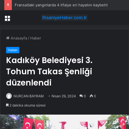
Fransa’daki yangınlarda 4 itfaiye eri hayatını kaybetti
Menü
Anasayfa
/
Haber
Haber
Kadıköy Belediyesi 3.
Tohum Takas Şenliği
düzenlendi
NURCAN BAYRAM
Nisan 29, 2024
0
0
2 dakika okuma süresi