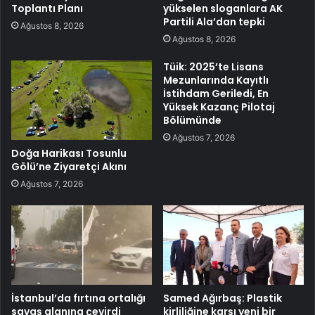
Toplantı Planı
yükselen sloganlara AK
Partili Ala’dan tepki
Ağustos 8, 2026
Ağustos 8, 2026
Tüik: 2025’te Lisans
Mezunlarında Kayıtlı
İstihdam Geriledi, En
Yüksek Kazanç Pilotaj
Bölümünde
Ağustos 7, 2026
Doğa Harikası Tosunlu
Gölü’ne Ziyaretçi Akını
Ağustos 7, 2026
İstanbul’da fırtına ortalığı
Samed Ağırbaş: Plastik
savaş alanına çevirdi
kirliliğine karşı yeni bir