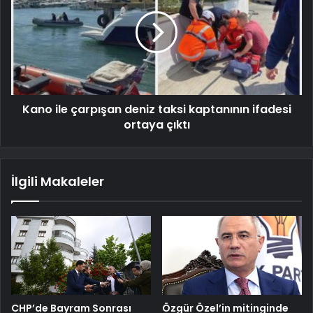
Kano ile çarpışan deniz taksi kaptanının ifadesi
ortaya çıktı
İlgili Makaleler
CHP’de Bayram Sonrası
Özgür Özel’in mitinginde