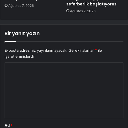
seferberlik başlatıyoruz
Ağustos 7, 2026
Ağustos 7, 2026
Bir yanıt yazın
E-posta adresiniz yayınlanmayacak.
Gerekli alanlar
*
ile
işaretlenmişlerdir
Y
o
r
u
m
*
Ad
*