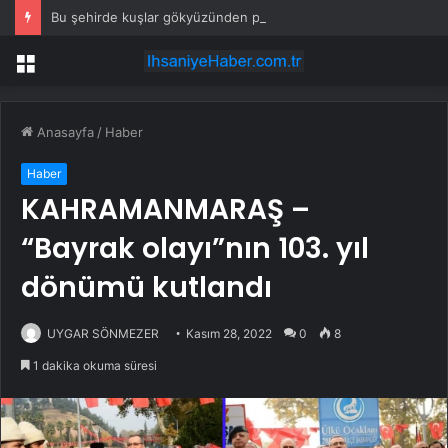
Bu şehirde kuşlar gökyüzünden patır patır düşüyor
Menü
Anasayfa
/
Haber
Haber
KAHRAMANMARAŞ –
“Bayrak olayı”nın 103. yıl
dönümü kutlandı
UYGAR SÖNMEZER
Kasım 28, 2022
0
8
1 dakika okuma süresi