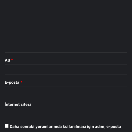
o
r
u
m
*
Ad
*
E-posta
*
İnternet sitesi
Daha sonraki yorumlarımda kullanılması için adım, e-posta