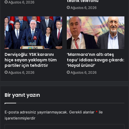
tebrik telefonu
Ağustos 6, 2026
Ağustos 6, 2026
Dervişoğlu: YSK kararını
‘Marmara’nın altı ateş
hiçe sayan yaklaşım tüm
topu’ iddiası kavga çıkardı:
partiler için tehdittir
‘Hayal ürünü!’
Ağustos 6, 2026
Ağustos 6, 2026
Bir yanıt yazın
E-posta adresiniz yayınlanmayacak.
Gerekli alanlar
*
ile
işaretlenmişlerdir
Y