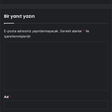
Bir yanıt yazın
E-posta adresiniz yayınlanmayacak.
Gerekli alanlar
*
ile
işaretlenmişlerdir
Y
o
r
u
m
*
Ad
*