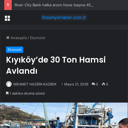
River City Bank halka arzını hisse başına 45 dolardan fiyatladı
Menü
Anasayfa
/
Ekonomi
Ekonomi
Kıyıköy’de 30 Ton Hamsi
Avlandı
MEHMET HAZBİN KAZBEK
Mayıs 21, 2026
0
0
1 dakika okuma süresi