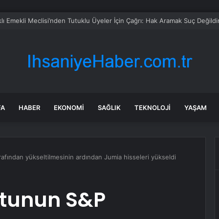
hirde kuşlar gökyüzünden patır patır düşüyor
FA
HABER
EKONOMI
SAĞLIK
TEKNOLOJI
YAŞAM
rafından yükseltilmesinin ardından Jumia hisseleri yükseldi
notunun S&P