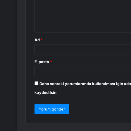
u
m
*
Ad
*
E-posta
*
Daha sonraki yorumlarımda kullanılması için adı
kaydedilsin.