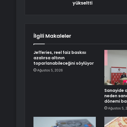
yükseltti
İlgili Makaleler
Jefferies, reel faiz baskısı
azalırsa altının
toparlanabileceğini söylüyor
Ağustos 5, 2026
Sanayide al
neden sana
dönemi ba
Ağustos 5, 