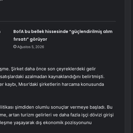
n
BofA bu bellek hissesinde “güçlendirilmiş alım
fırsatı” görüyor
Ağustos 5, 2026
lişme. Şirket daha önce son çeyreklerdeki gelir
satışlardaki azalmadan kaynaklandığını belirtmişti.
er kaybı, Mısır’daki şirketlerin harcama konusunda
litikası şimdiden olumlu sonuçlar vermeye başladı. Bu
artan turizm gelirleri ve daha fazla işçi dövizi girişi
e iyileşme yaşayarak dış ekonomik pozisyonunu