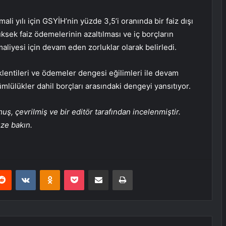
i yılı için GSYİH’nin yüzde 3,5’i oranında bir faiz dışı
yüksek faiz ödemelerinin azaltılması ve iç borçların
aliyesi için devam eden zorluklar olarak belirledi.
klentileri ve ödemeler dengesi eğilimleri ile devam
mlülükler dahil borçları arasındaki dengeyi yansıtıyor.
, çevrilmiş ve bir editör tarafından incelenmiştir.
üze bakın.
erest
Reddit
VKontakte
Odnoklassniki
Pocket
E-Posta ile paylaş
Yazdır