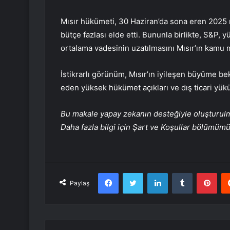
Mısır hükümeti, 30 Haziran’da sona eren 2025 mal
bütçe fazlası elde etti. Bununla birlikte, S&P, 
ortalama vadesinin uzatılmasını Mısır’ın kamu m
İstikrarlı görünüm, Mısır’ın iyileşen büyüme be
eden yüksek hükümet açıkları ve dış ticari yükü
Bu makale yapay zekanın desteğiyle oluşturulmuş
Daha fazla bilgi için Şart ve Koşullar bölümüm
Facebook
Twitter
LinkedIn
Tumblr
Pint
Paylaş