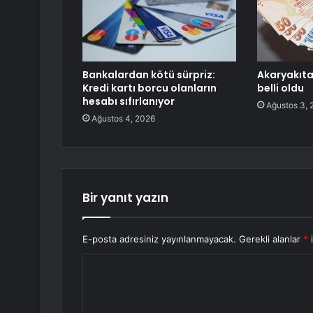
Bankalardan kötü sürpriz:
Akaryakıta
Kredi kartı borcu olanların
belli oldu
hesabı sıfırlanıyor
Ağustos 3, 
Ağustos 4, 2026
Bir yanıt yazın
E-posta adresiniz yayınlanmayacak.
Gerekli alanlar
*
i
Y
o
r