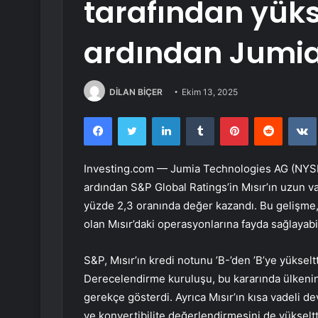
tarafından yüks
ardından Jumia 
DİLAN BİÇER
Ekim 13, 2025
Facebook
Twitter
LinkedIn
Tumblr
Pinterest
Reddit
Investing.com —
Jumia Technologies AG (NYS
ardından S&P Global Ratings’in Mısır’ın uzun v
yüzde 2,3 oranında değer kazandı. Bu gelişme, A
olan Mısır’daki operasyonlarına fayda sağlayabil
S&P, Mısır’ın kredi notunu ’B-’den ’B’ye yükselt
Derecelendirme kuruluşu, bu kararında ülkenin 
gerekçe gösterdi. Ayrıca Mısır’ın kısa vadeli de
ve konvertibilite değerlendirmesini de yükseltt