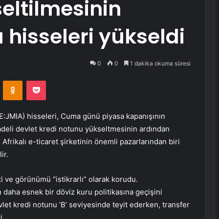
eltilmesinin
hisseleri yükseldi
0
0
1 dakika okuma süresi
VKontakte
Odnoklassniki
Pocket
E:JMIA)
hisseleri, Cuma günü piyasa kapanışının
adeli devlet kredi notunu yükseltmesinin ardından
frikalı e-ticaret şirketinin önemli pazarlarından biri
ir.
ti ve görünümü “istikrarlı” olarak korudu.
daha esnek bir döviz kuru politikasına geçişini
vlet kredi notunu ’B’ seviyesinde teyit ederken, transfer
i.