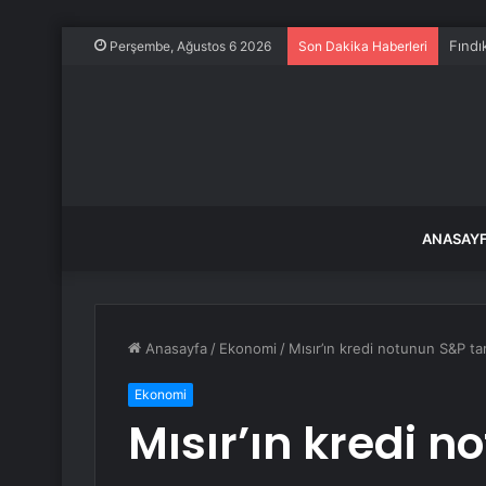
Bu şe
Perşembe, Ağustos 6 2026
Son Dakika Haberleri
ANASAY
Anasayfa
/
Ekonomi
/
Mısır’ın kredi notunun S&P ta
Ekonomi
Mısır’ın kredi 