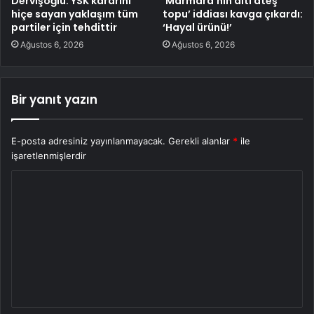
Dervişoğlu: YSK kararını
‘Marmara’nın altı ateş
hiçe sayan yaklaşım tüm
topu’ iddiası kavga çıkardı:
partiler için tehdittir
‘Hayal ürünü!’
Ağustos 6, 2026
Ağustos 6, 2026
Bir yanıt yazın
E-posta adresiniz yayınlanmayacak.
Gerekli alanlar
*
ile
işaretlenmişlerdir
Y
o
r
u
m
*