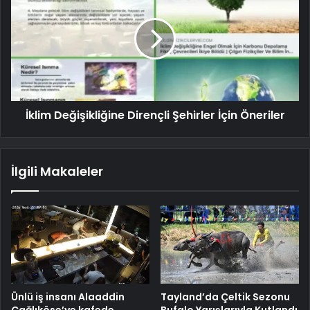
İklim Değişikliğine Dirençli Şehirler İçin Öneriler
İlgili Makaleler
Ünlü iş insanı Alaaddin
Tayland’da Çeltik Sezonu
Çağlıköse’ye kafede
Bufalo Yarışlarıyla Kutlandı