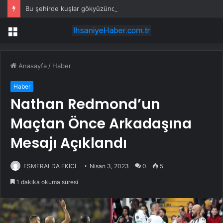
Bu şehirde kuşlar gökyüzünden patır patır düşüyor
Menü
Anasayfa
/
Haber
Haber
Nathan Redmond’un
Maçtan Önce Arkadaşına
Mesajı Açıklandı
ESMERALDA EKİCİ
Nisan 3, 2023
0
5
1 dakika okuma süresi