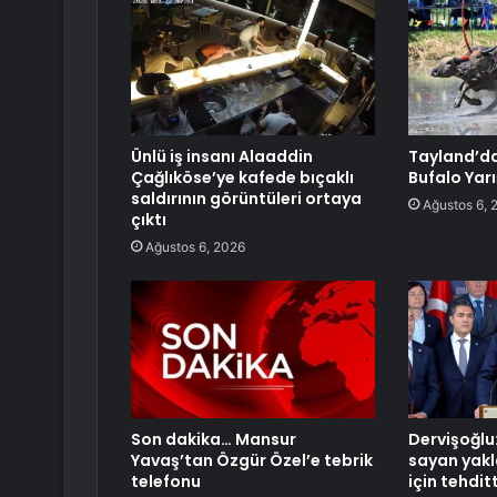
Ünlü iş insanı Alaaddin
Tayland’da
Çağlıköse’ye kafede bıçaklı
Bufalo Yarı
saldırının görüntüleri ortaya
Ağustos 6, 
çıktı
Ağustos 6, 2026
Son dakika… Mansur
Dervişoğlu:
Yavaş’tan Özgür Özel’e tebrik
sayan yakl
telefonu
için tehditt