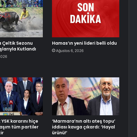
 Çeltik Sezonu
Hamas’ın yeni lideri belli oldu
şlarıyla Kutlandı
Ağustos 6, 2026
2026
 YSK kararını hiçe
‘Marmara’nın altı ateş topu’
aşım tüm partiler
iddiası kavga çıkardı: ‘Hayal
ir
ürünü!’