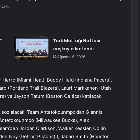
cak.
”
Türk Mutfağı Haftası
coşkuyla kutlandı
Ağustos 6, 2026
r Herro (Miami Heat), Buddy Hield (Indiana Pacers),
rd (Portland Trail Blazers), Lauri Markkanen (Utah
rs) ve Jayson Tatum (Boston Celtics) katılacak.
u söz alacak. Team Antetokounmpo’dan Giannis
Antetokounmpo (Milwaukee Bucks), Alex
am’den Jordan Clarkson, Walker Kessler, Collin
n Ivey (Detroit Pistons) ), Jabari Smith (Houston