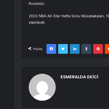
Rockets).
2023 NBA All-Star Hafta Sonu Müsabakaları, 19
yapılacak.
Facebook
Twitter
LinkedIn
Tumblr
Pint
Paylaş
ESMERALDA EKİCİ