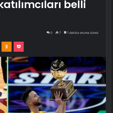
atılımcıları belli
0
7
1 dakika okuma süresi
VKontakte
Odnoklassniki
Pocket