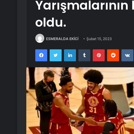
Yarışmalarının k
oldu.
ESMERALDA EKİCİ
Şubat 15, 2023
Facebook
Twitter
LinkedIn
Tumblr
Pinterest
Reddit