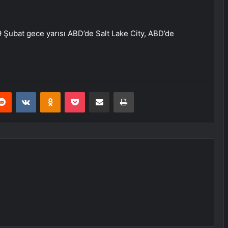
 Şubat gece yarısı ABD’de Salt Lake City, ABD’de
erest
Reddit
VKontakte
Odnoklassniki
Pocket
E-Posta ile paylaş
Yazdır