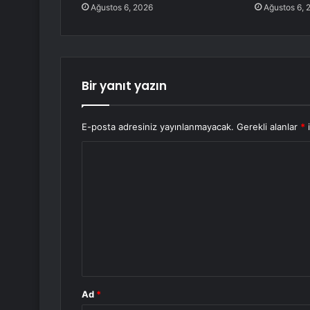
Ağustos 6, 2026
Ağustos 6, 
Bir yanıt yazın
E-posta adresiniz yayınlanmayacak.
Gerekli alanlar
*
i
Y
o
r
u
m
*
Ad
*