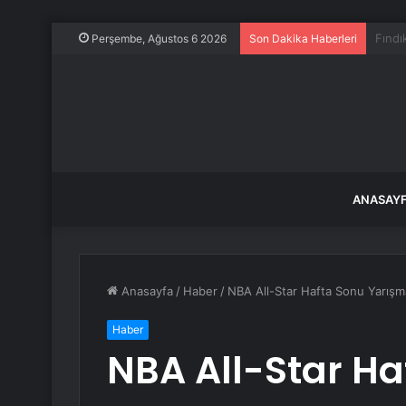
Bu şe
Perşembe, Ağustos 6 2026
Son Dakika Haberleri
ANASAY
Anasayfa
/
Haber
/
NBA All-Star Hafta Sonu Yarışmala
Haber
NBA All-Star Ha