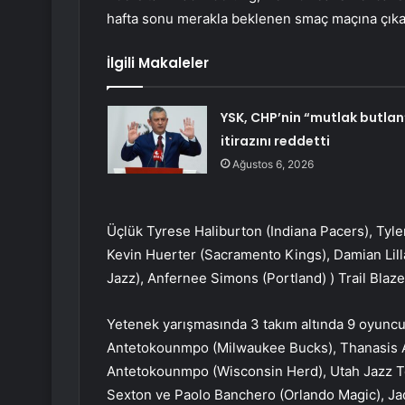
hafta sonu merakla beklenen smaç maçına çıka
İlgili Makaleler
YSK, CHP’nin “mutlak butlan
itirazını reddetti
Ağustos 6, 2026
Üçlük Tyrese Haliburton (Indiana Pacers), Tyle
Kevin Huerter (Sacramento Kings), Damian Lilla
Jazz), Anfernee Simons (Portland) ) Trail Blaze
Yetenek yarışmasında 3 takım altında 9 oyunc
Antetokounmpo (Milwaukee Bucks), Thanasis 
Antetokounmpo (Wisconsin Herd), Utah Jazz Te
Sexton ve Paolo Banchero (Orlando Magic), Jade