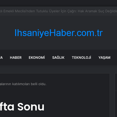
hirde kuşlar gökyüzünden patır patır düşüyor
FA
HABER
EKONOMI
SAĞLIK
TEKNOLOJI
YAŞAM
rının katılımcıları belli oldu.
fta Sonu