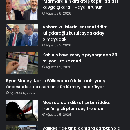
‘Marmara’nın altı ateş topu’ iddiası
kavga çıkardı: ‘Hayal ürünü!’
Ağustos 6, 2026
Ankara kulislerini sarsan iddia:
Kılıçdaroğlu kurultayda aday
olmayacak
Ağustos 5, 2026
Kahinin tavsiyesiyle piyangodan 83
milyon lira kazandı
Ağustos 5, 2026
Ryan Blaney, North Wilkesboro’daki tarihi yarış
öncesinde sıcak serisini sürdürmeyi hedefliyor
Ağustos 5, 2026
Mossad’dan dikkat çeken iddia:
İran’ın gizli planı deşifre oldu
Ağustos 5, 2026
Balıkesir’de tır bidonlara çarptı: Yola