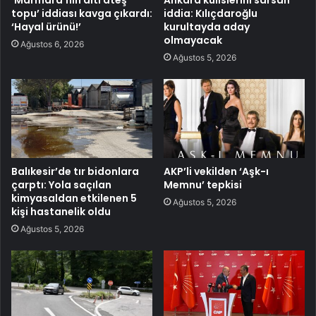
topu’ iddiası kavga çıkardı:
iddia: Kılıçdaroğlu
‘Hayal ürünü!’
kurultayda aday
olmayacak
Ağustos 6, 2026
Ağustos 5, 2026
Balıkesir’de tır bidonlara
AKP’li vekilden ‘Aşk-ı
çarptı: Yola saçılan
Memnu’ tepkisi
kimyasaldan etkilenen 5
Ağustos 5, 2026
kişi hastanelik oldu
Ağustos 5, 2026