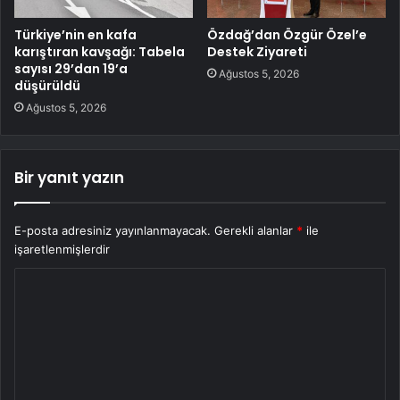
Türkiye’nin en kafa
Özdağ’dan Özgür Özel’e
karıştıran kavşağı: Tabela
Destek Ziyareti
sayısı 29’dan 19’a
Ağustos 5, 2026
düşürüldü
Ağustos 5, 2026
Bir yanıt yazın
E-posta adresiniz yayınlanmayacak.
Gerekli alanlar
*
ile
işaretlenmişlerdir
Y
o
r
u
m