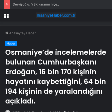
Dervişoğlu: YSK kararını hiçe sayan yaklaşım tüm partiler için tehdittir
Menü
Anasayfa
/
Haber
Haber
Osmaniye’de incelemelerde
bulunan Cumhurbaşkanı
Erdoğan, 16 bin 170 kişinin
hayatını kaybettiğini, 64 bin
194 kişinin de yaralandığını
açıkladı.