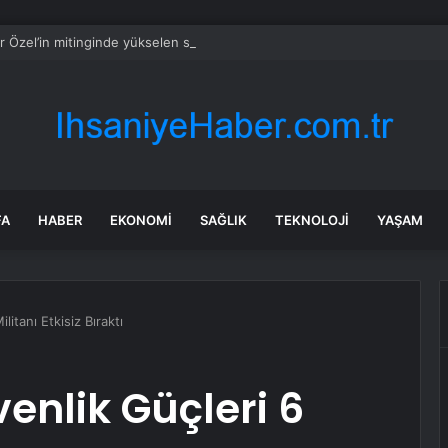
 Özel’in mitinginde yükselen sloganlara AK Partili Ala’dan tepki
FA
HABER
EKONOMI
SAĞLIK
TEKNOLOJI
YAŞAM
litanı Etkisiz Bıraktı
enlik Güçleri 6