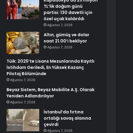
Kapadokya’da 25 milyon
TL’lik doğum günü
partisi: 130 davetli için
özel uçak kaldırıldı
Ağustos 7, 2026
Altın, gümüş ve dolar
saat 21.00’i bekliyor
Ağustos 7, 2026
Tüik: 2025’te Lisans Mezunlarında Kayıtlı
İstihdam Geriledi, En Yüksek Kazanç
Pilotaj Bölümünde
Ağustos 7, 2026
Beyaz Sistem, Beyaz Mobilite A.Ş. Olarak
Yeniden Adlandırılıyor
Ağustos 7, 2026
İstanbul’da fırtına
ortalığı savaş alanına
çevirdi
Ağustos 7, 2026