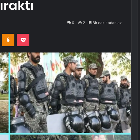
ıraktı
0
2
Bir dakikadan az
VKontakte
Odnoklassniki
Pocket