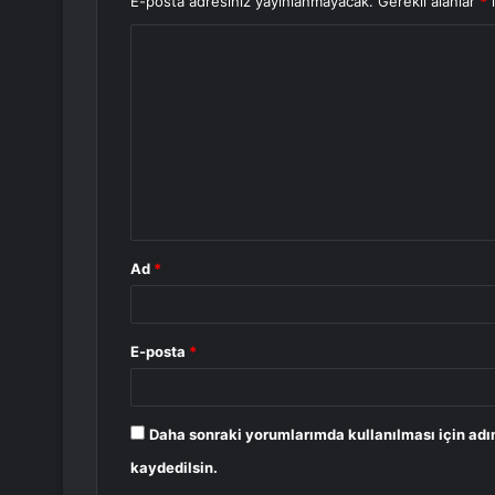
E-posta adresiniz yayınlanmayacak.
Gerekli alanlar
*
i
Y
o
r
u
m
*
Ad
*
E-posta
*
Daha sonraki yorumlarımda kullanılması için adı
kaydedilsin.