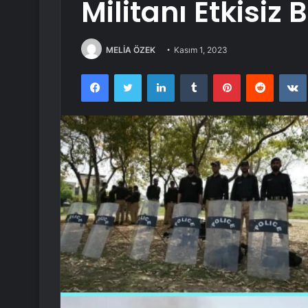
Militanı Etkisiz B
MELİA ÖZEK
Kasım 1, 2023
Facebook
Twitter
LinkedIn
Tumblr
Pinterest
Reddit