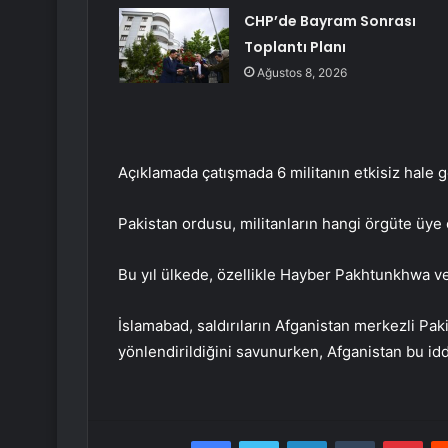
CHP’de Bayram Sonrası
Toplantı Planı
Ağustos 8, 2026
Açıklamada çatışmada 6 militanın etkisiz hale geti
Pakistan ordusu, militanların hangi örgüte üye 
Bu yıl ülkede, özellikle Hayber Pakhtunkhwa ve B
İslamabad, saldırıların Afganistan merkezli Pak
yönlendirildiğini savunurken, Afganistan bu idd
Facebook
Twitter
LinkedIn
Tumblr
Pint