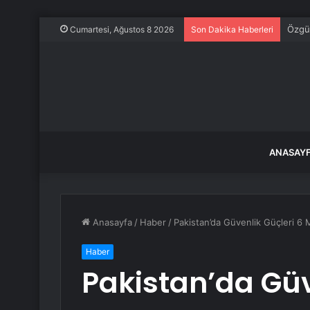
Özgür
Cumartesi, Ağustos 8 2026
Son Dakika Haberleri
ANASAY
Anasayfa
/
Haber
/
Pakistan’da Güvenlik Güçleri 6 Mi
Haber
Pakistan’da Güv