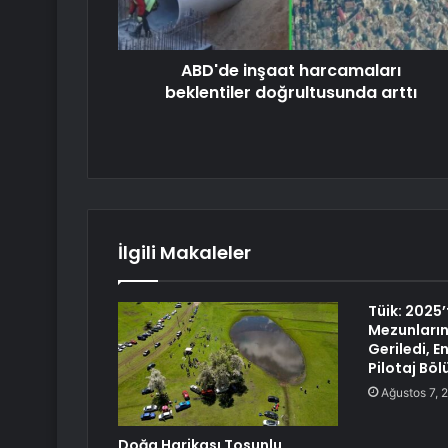
ABD'de inşaat harcamaları
beklentiler doğrultusunda arttı
İlgili Makaleler
Tüik: 2025’
Mezunların
Geriledi, 
Pilotaj Bö
Ağustos 7, 
Doğa Harikası Tosunlu