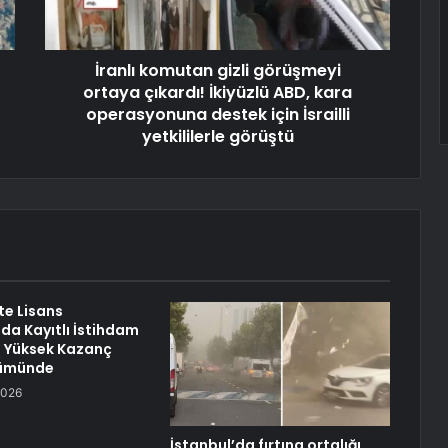
İranlı komutan gizli görüşmeyi
ortaya çıkardı! İkiyüzlü ABD, kara
operasyonuna destek için İsrailli
yetkililerle görüştü
te Lisans
da Kayıtlı İstihdam
En Yüksek Kazanç
lümünde
2026
İstanbul’da fırtına ortalığı