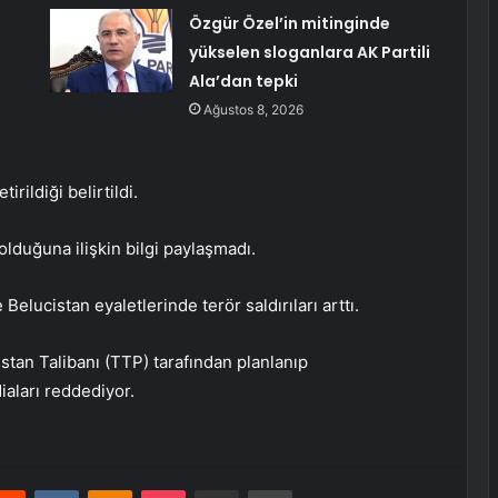
Özgür Özel’in mitinginde
yükselen sloganlara AK Partili
Ala’dan tepki
Ağustos 8, 2026
rildiği belirtildi.
olduğuna ilişkin bilgi paylaşmadı.
elucistan eyaletlerinde terör saldırıları arttı.
istan Talibanı (TTP) tarafından planlanıp
iaları reddediyor.
erest
Reddit
VKontakte
Odnoklassniki
Pocket
E-Posta ile paylaş
Yazdır