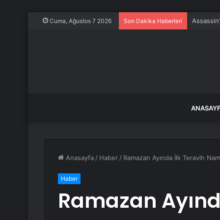
Doku sor
Cuma, Ağustos 7 2026
Son Dakika Haberleri
ANASAY
Anasayfa
/
Haber
/
Ramazan Ayında İlk Teravih Nama
Haber
Ramazan Ayında