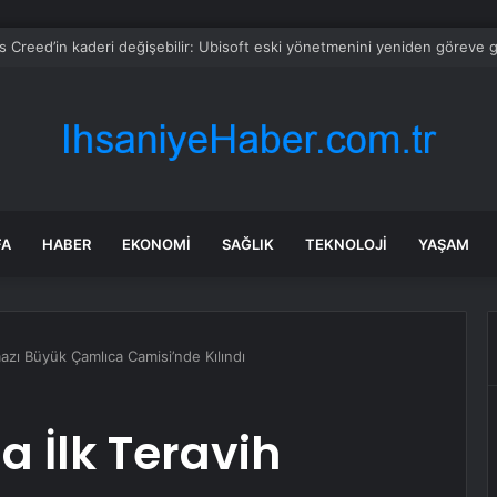
uşturmasında eski Vali Tuncay Sonel hakkında yeni tutuklama kararı
FA
HABER
EKONOMI
SAĞLIK
TEKNOLOJI
YAŞAM
zı Büyük Çamlıca Camisi’nde Kılındı
 İlk Teravih