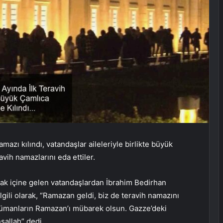
azı kılındı, vatandaşlar aileleriyle birlikte büyük
vih namazlarını eda ettiler.
ak içine gelen vatandaşlardan İbrahim Bedirhan
ilgili olarak, “Ramazan geldi, biz de teravih namazını
lümanların Ramazan’ı mübarek olsun. Gazze’deki
şallah” dedi.