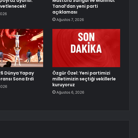
poyraz uyarısı:
Mustafa Sarıgül ve Mahmut
vetlenecek!
Tanal’dan yeni parti
açıklaması
2026
Ağustos 7, 2026
26 Dünya Yapay
Özgür Özel: Yeni partimizi
ransı Sona Erdi
milletimizin seçtiği vekillerle
kuruyoruz
2026
Ağustos 6, 2026