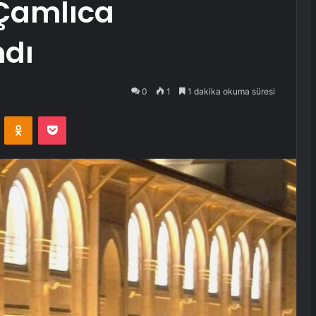
Çamlıca
ndı
0
1
1 dakika okuma süresi
VKontakte
Odnoklassniki
Pocket