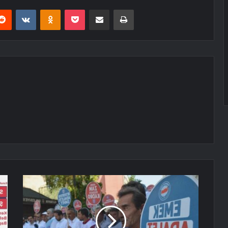
erest
Reddit
VKontakte
Odnoklassniki
Pocket
E-Posta ile paylaş
Yazdır