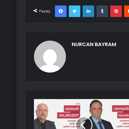
Facebook
Twitter
LinkedIn
Tumblr
Pint
Paylaş
NURCAN BAYRAM