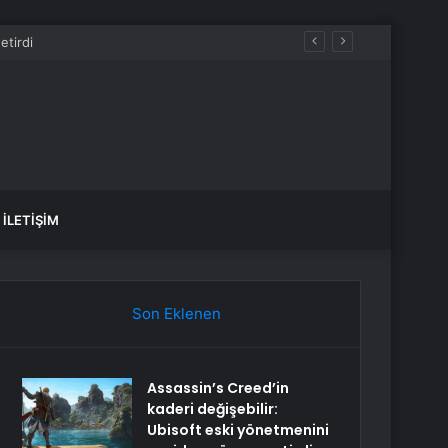
İLETIŞIM
Son Eklenen
Assassin’s Creed’in
kaderi değişebilir:
Ubisoft eski yönetmenini