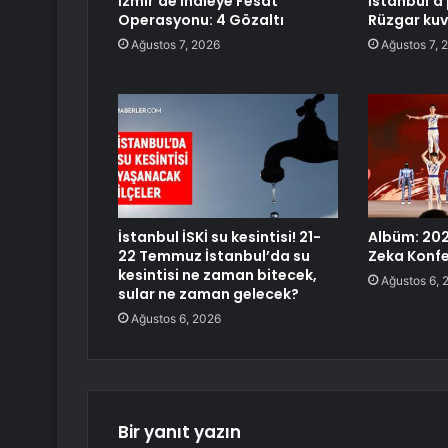
İzmir’de İhaleye Fesat
İstanbul’a 
Operasyonu: 4 Gözaltı
Rüzgar kuv
Ağustos 7, 2026
Ağustos 7, 
İstanbul İSKİ su kesintisi! 21-
Albüm: 20
22 Temmuz İstanbul’da su
Zeka Konfe
kesintisi ne zaman bitecek,
Ağustos 6, 
sular ne zaman gelecek?
Ağustos 6, 2026
Bir yanıt yazın