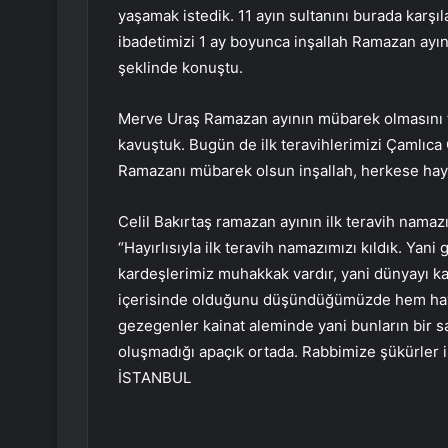
yaşamak istedik. 11 ayın sultanını burada karşı
ibadetimizi 1 ay boyunca inşallah Ramazan ayın
şeklinde konuştu.
Merve Uraş Ramazan ayının mübarek olmasını t
kavuştuk. Bugün de ilk teravihlerimizi Çamlıc
Ramazanı mübarek olsun inşallah, herkese hayı
Celil Bakırtaş ramazan ayının ilk teravih namazın
“Hayırlısıyla ilk teravih namazımızı kıldık. Yan
kardeşlerimiz muhakkak vardır, yani dünyayı 
içerisinde olduğunu düşündüğümüzde hem hayv
gezegenler kainat aleminde yani bunların bir 
oluşmadığı apaçık ortada. Rabbimize şükürler in
İSTANBUL