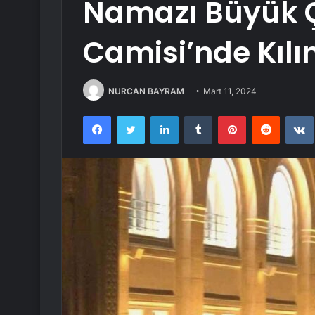
Namazı Büyük 
Camisi’nde Kılı
NURCAN BAYRAM
Mart 11, 2024
Facebook
Twitter
LinkedIn
Tumblr
Pinterest
Reddit