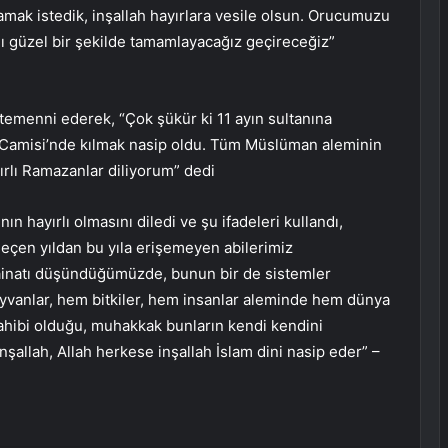
lamak istedik, inşallah hayırlara vesile olsun. Orucumuzu
ı güzel bir şekilde tamamlayacağız geçireceğiz”
emenni ederek, “Çok şükür ki 11 ayın sultanına
a Camisi’nde kılmak nasip oldu. Tüm Müslüman aleminin
rlı Ramazanlar diliyorum” dedi
ın hayırlı olmasını diledi ve şu ifadeleri kullandı,
i geçen yıldan bu yıla erişemeyen abilerimiz
kainatı düşündüğümüzde, bunun bir de sistemler
anlar, hem bitkiler, hem insanlar aleminde hem dünya
sahibi olduğu, muhakkak bunların kendi kendini
şallah, Allah herkese inşallah İslam dini nasip eder” –