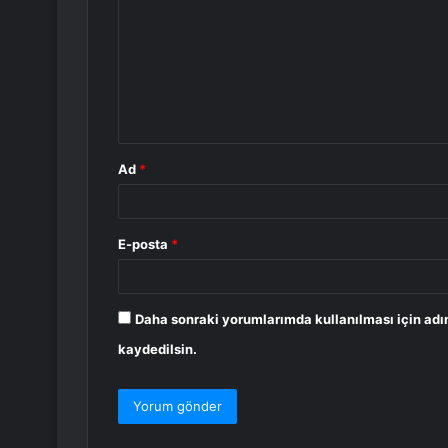
r
u
m
*
Ad
*
E-posta
*
Daha sonraki yorumlarımda kullanılması için adı
kaydedilsin.