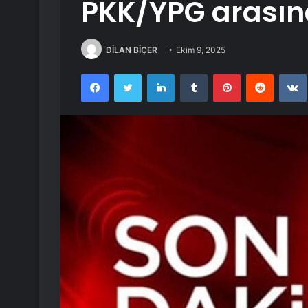
PKK/YPG arasın
DİLAN BİÇER
Ekim 9, 2025
Facebook
Twitter
LinkedIn
Tumblr
Pinterest
Reddit