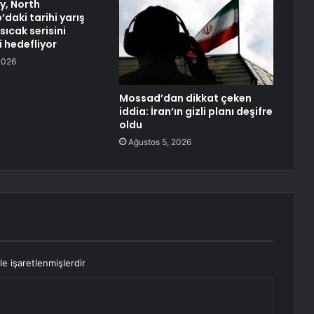
y, North
daki tarihi yarış
ıcak serisini
 hedefliyor
2026
Mossad’dan dikkat çeken
iddia: İran’ın gizli planı deşifre
oldu
Ağustos 5, 2026
le işaretlenmişlerdir