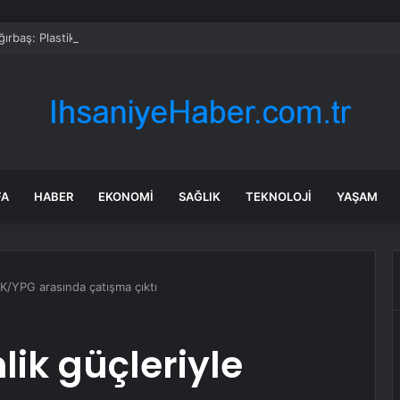
rbaş: Plastik kirliliğine karşı yeni bir seferberlik başlatıyoruz
FA
HABER
EKONOMI
SAĞLIK
TEKNOLOJI
YAŞAM
KK/YPG arasında çatışma çıktı
lik güçleriyle