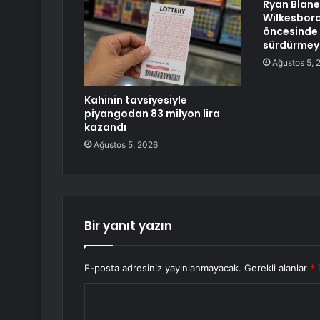
Ryan Blane
Wilkesboro’
öncesinde s
sürdürmeyi
Ağustos 5, 
Kahinin tavsiyesiyle
piyangodan 83 milyon lira
kazandı
Ağustos 5, 2026
Bir yanıt yazın
E-posta adresiniz yayınlanmayacak.
Gerekli alanlar
*
i
Y
o