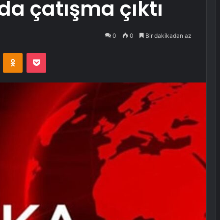
da çatışma çıktı
0
0
Bir dakikadan az
VKontakte
Odnoklassniki
Pocket