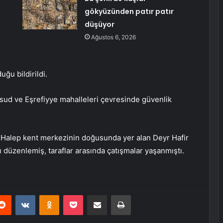
gökyüzünden patır patır
düşüyor
Ağustos 6, 2026
uğu bildirildi.
sud ve Eşrefiyye mahalleleri çevresinde güvenlik
Halep kent merkezinin doğusunda yer alan Deyr Hafir
 düzenlemiş, taraflar arasında çatışmalar yaşanmıştı.
erest
Reddit
VKontakte
Odnoklassniki
Pocket
E-Posta ile paylaş
Yazdır