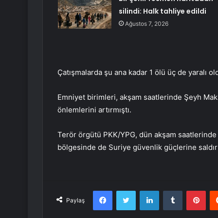
silindi: Halk tahliye edildi
Ağustos 7, 2026
Çatışmalarda şu ana kadar 1 ölü üç de yaralı old
Emniyet birimleri, akşam saatlerinde Şeyh Mak
önlemlerini artırmıştı.
Terör örgütü PKK/YPG, dün akşam saatlerinde 
bölgesinde de Suriye güvenlik güçlerine saldırı
Facebook
Twitter
LinkedIn
Tumblr
Pint
Paylaş