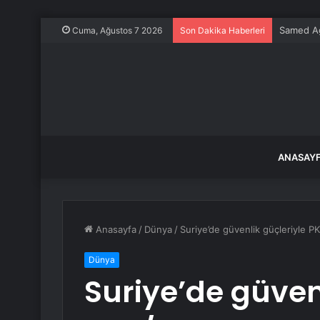
Samed Ağı
Cuma, Ağustos 7 2026
Son Dakika Haberleri
ANASAY
Anasayfa
/
Dünya
/
Suriye’de güvenlik güçleriyle P
Dünya
Suriye’de güven