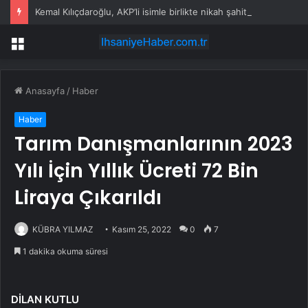
Kemal Kılıçdaroğlu, AKP’li isimle birlikte nikah şahitliği yaptı
Menü
Anasayfa
/
Haber
Haber
Tarım Danışmanlarının 2023
Yılı İçin Yıllık Ücreti 72 Bin
Liraya Çıkarıldı
KÜBRA YILMAZ
Kasım 25, 2022
0
7
1 dakika okuma süresi
DİLAN KUTLU