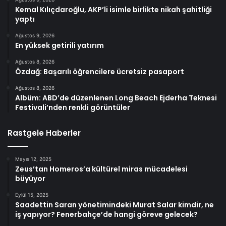
Kemal Kılıçdaroğlu, AKP’li isimle birlikte nikah şahitliği
yaptı
Ağustos 9, 2026
En yüksek getirili yatırım
Ağustos 8, 2026
Özdağ: Başarılı öğrencilere ücretsiz pasaport
Ağustos 8, 2026
Albüm: ABD’de düzenlenen Long Beach Ejderha Teknesi
Festivali’nden renkli görüntüler
Rastgele Haberler
Mayıs 12, 2025
Zeus’tan Homeros’a kültürel miras mücadelesi
büyüyor
Eylül 15, 2025
Saadettin Saran yönetimindeki Murat Salar kimdir, ne
iş yapıyor? Fenerbahçe’de hangi göreve gelecek?