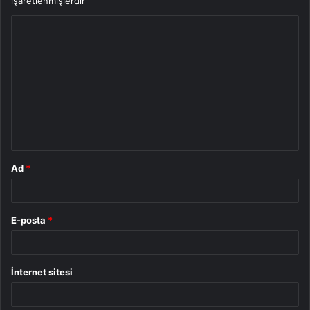
işaretlenmişlerdir
Y
o
r
u
m
*
Ad
*
E-posta
*
İnternet sitesi