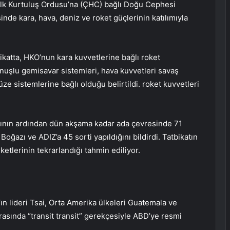
lk Kurtuluş Ordusu’na (ÇHC) bağlı Doğu Cephesi
nde kara, hava, deniz ve roket güçlerinin katılımıyla
bikatta, HKO’nun kara kuvvetlerine bağlı roket
nuşlu gemisavar sistemleri, hava kuvvetleri savaş
üze sistemlerine bağlı olduğu belirtildi. roket kuvvetleri
sının ardından dün akşama kadar ada çevresinde 71
ğazı ve ADIZ’a 45 sorti yapıldığını bildirdi. Tatbikatın
etlerinin tekrarlandığı tahmin ediliyor.
ın lideri Tsai, Orta Amerika ülkeleri Guatemala ve
rasında “transit transit” gerekçesiyle ABD’ye resmi