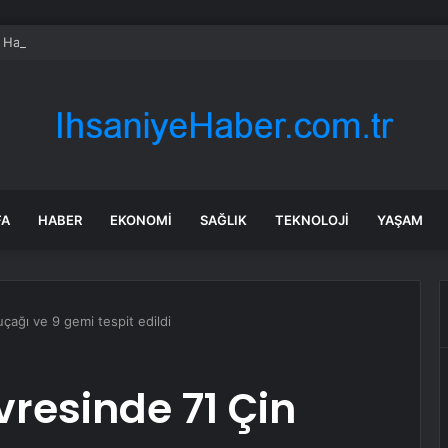
Harikası Tosunlu Gölü’ne Ziyaretçi Akını
FA
HABER
EKONOMI
SAĞLIK
TEKNOLOJI
YAŞAM
çağı ve 9 gemi tespit edildi
resinde 71 Çin