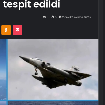
tespit edildi
0
5
2 dakika okuma süresi
VKontakte
Odnoklassniki
Pocket