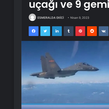
uçağı ve 9 gemi 
ESMERALDA EKİCİ
Nisan 9, 2023
Facebook
Twitter
LinkedIn
Tumblr
Pinterest
Reddit