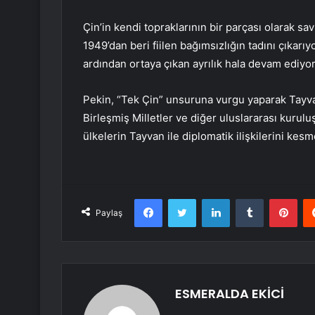
Çin’in kendi topraklarının bir parçası olarak 
1949’dan beri fiilen bağımsızlığın tadını çıkarı
ardından ortaya çıkan ayrılık hala devam ediyor
Pekin, “Tek Çin” unsuruna vurgu yaparak Tayvan’
Birleşmiş Milletler ve diğer uluslararası kurulu
ülkelerin Tayvan ile diplomatik ilişkilerini kes
Facebook
Twitter
LinkedIn
Tumblr
Pint
Paylaş
ESMERALDA EKİCİ