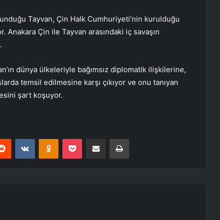
savunduğu Tayvan, Çin Halk Cumhuriyeti’nin kurulduğu
yor. Anakara Çin ile Tayvan arasındaki iç savaşın
.
ın dünya ülkeleriyle bağımsız diplomatik ilişkilerine,
şlarda temsil edilmesine karşı çıkıyor ve onu tanıyan
mesini şart koşuyor.
erest
Reddit
VKontakte
Odnoklassniki
Pocket
E-Posta ile paylaş
Yazdır