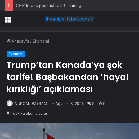
CHP’de peş peşe istifalar! İmamoğlu Belediye Başkanı da Yeni Parti’ye katılıyor
Menü
Anasayfa
/
Ekonomi
Ekonomi
Trump’tan Kanada’ya şok
tarife! Başbakandan ‘hayal
kırıklığı’ açıklaması
NURCAN BAYRAM
Ağustos 3, 2025
0
0
1 dakika okuma süresi