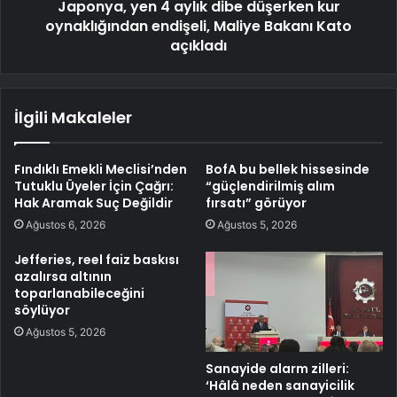
Japonya, yen 4 aylık dibe düşerken kur
oynaklığından endişeli, Maliye Bakanı Kato
açıkladı
İlgili Makaleler
Fındıklı Emekli Meclisi’nden
BofA bu bellek hissesinde
Tutuklu Üyeler İçin Çağrı:
“güçlendirilmiş alım
Hak Aramak Suç Değildir
fırsatı” görüyor
Ağustos 6, 2026
Ağustos 5, 2026
Jefferies, reel faiz baskısı
azalırsa altının
toparlanabileceğini
söylüyor
Ağustos 5, 2026
Sanayide alarm zilleri:
‘Hâlâ neden sanayicilik