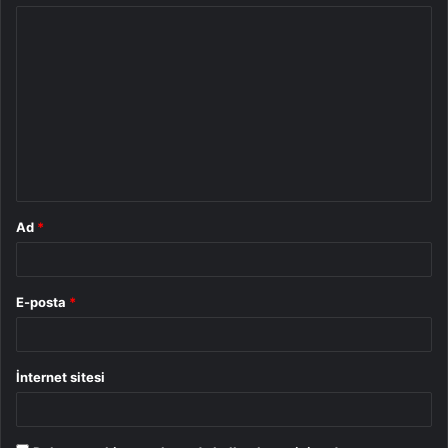
Y
o
r
u
m
*
Ad
*
E-posta
*
İnternet sitesi