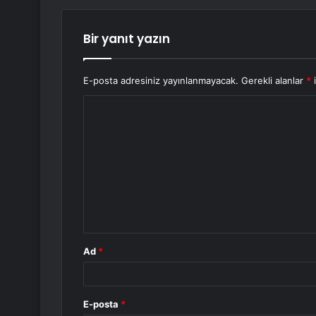
Bir yanıt yazın
E-posta adresiniz yayınlanmayacak.
Gerekli alanlar
*
i
Y
o
r
u
m
*
Ad
*
E-posta
*