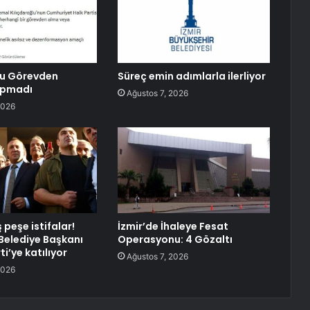
lu Görevden
Süreç emin adımlarla ilerliyor
apmadı
Ağustos 7, 2026
2026
peşe istifalar!
İzmir’de İhaleye Fesat
elediye Başkanı
Operasyonu: 4 Gözaltı
ti’ye katılıyor
Ağustos 7, 2026
2026