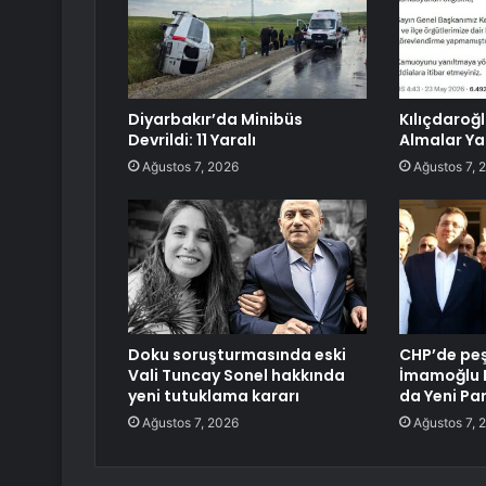
Diyarbakır’da Minibüs
Kılıçdaroğ
Devrildi: 11 Yaralı
Almalar Y
Ağustos 7, 2026
Ağustos 7, 
Doku soruşturmasında eski
CHP’de peş 
Vali Tuncay Sonel hakkında
İmamoğlu B
yeni tutuklama kararı
da Yeni Par
Ağustos 7, 2026
Ağustos 7, 