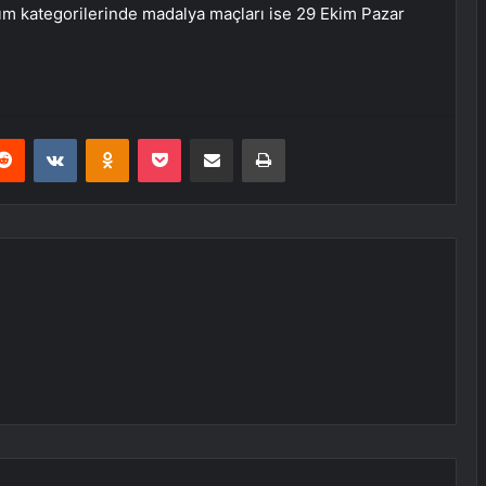
ım kategorilerinde madalya maçları ise 29 Ekim Pazar
erest
Reddit
VKontakte
Odnoklassniki
Pocket
E-Posta ile paylaş
Yazdır