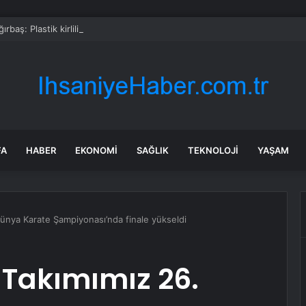
rbaş: Plastik kirliliğine karşı yeni bir seferberlik başlatıyoruz
FA
HABER
EKONOMI
SAĞLIK
TEKNOLOJI
YAŞAM
ünya Karate Şampiyonası’nda finale yükseldi
 Takımımız 26.