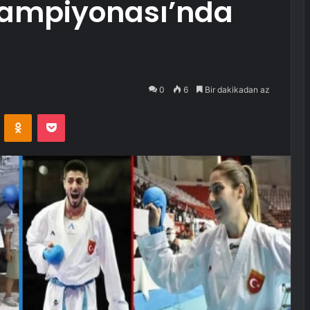
Şampiyonası’nda
0
6
Bir dakikadan az
VKontakte
Odnoklassniki
Pocket