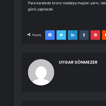
Para karatede bronz madalya maçları yarın, tak
günü yapılacak.
Facebook
Twitter
LinkedIn
Tumblr
Pint
Paylaş
UYGAR SÖNMEZER