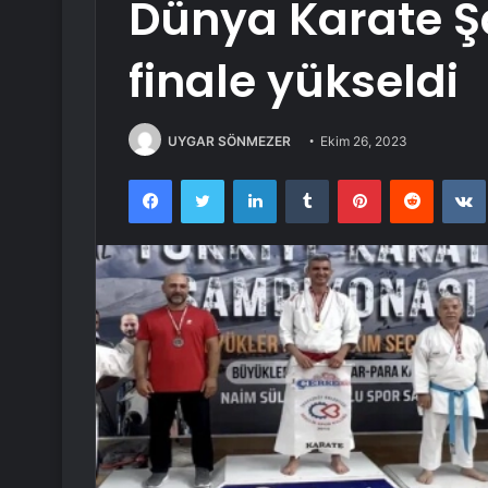
Dünya Karate 
finale yükseldi
UYGAR SÖNMEZER
Ekim 26, 2023
Facebook
Twitter
LinkedIn
Tumblr
Pinterest
Reddit