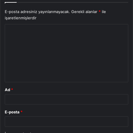
E-posta adresiniz yayınlanmayacak.
Gerekli alanlar
*
ile
işaretlenmişlerdir
Y
o
r
u
m
*
Ad
*
E-posta
*