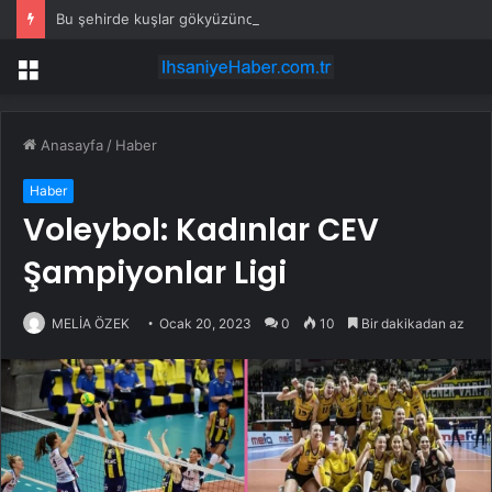
Bu şehirde kuşlar gökyüzünden patır patır düşüyor
Menü
Anasayfa
/
Haber
Haber
Voleybol: Kadınlar CEV
Şampiyonlar Ligi
MELİA ÖZEK
Ocak 20, 2023
0
10
Bir dakikadan az