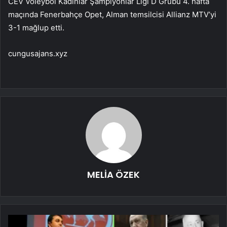
CEV Voleybol Kadınlar Şampiyonlar Ligi D Grubu 4. hafta
maçında Fenerbahçe Opet, Alman temsilcisi Allianz MTV’yi
3-1 mağlup etti.
cungusajans.xyz
MELİA ÖZEK