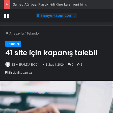
Samed Ağırbaş: Plastik kirliliğine karşı yeni bir seferberlik başlatıyoruz
Menü
Anasayfa
/
Teknoloji
Teknoloji
41 site için kapanış talebi!
ESMERALDA EKİCİ
Şubat 1, 2024
0
2
Bir dakikadan az