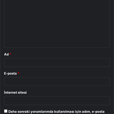
Y
o
r
u
m
*
Ad
*
E-posta
*
İnternet sitesi
Daha sonraki yorumlarımda kullanılması için adım, e-posta