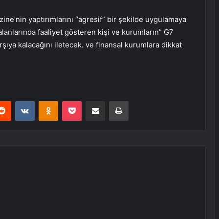
ine’nin yaptırımlarını “agresif” bir şekilde uygulamaya
anlarında faaliyet gösteren kişi ve kurumların” G7
rşıya kalacağını iletecek. ve finansal kurumlara dikkat
erest
Reddit
VKontakte
Odnoklassniki
Pocket
E-Posta ile paylaş
Yazdır