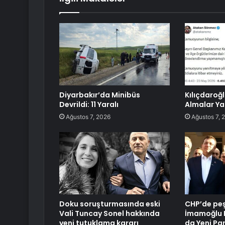
Diyarbakır’da Minibüs
Kılıçdaroğ
Devrildi: 11 Yaralı
Almalar Y
Ağustos 7, 2026
Ağustos 7, 
Doku soruşturmasında eski
CHP’de peş 
Vali Tuncay Sonel hakkında
İmamoğlu B
yeni tutuklama kararı
da Yeni Par