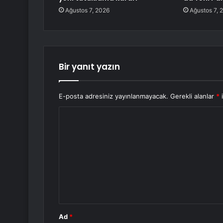
Ağustos 7, 2026
Ağustos 7, 
Bir yanıt yazın
E-posta adresiniz yayınlanmayacak.
Gerekli alanlar
*
i
Y
o
r
u
m
*
Ad
*