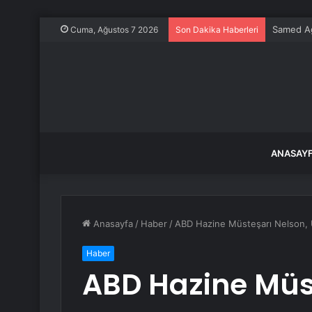
Samed Ağı
Cuma, Ağustos 7 2026
Son Dakika Haberleri
ANASAY
Anasayfa
/
Haber
/
ABD Hazine Müsteşarı Nelson, 
Haber
ABD Hazine Müs