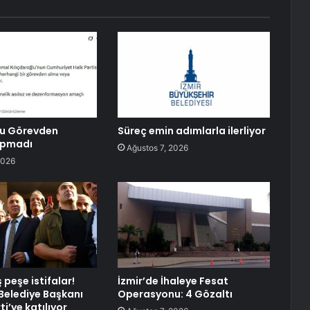
lu Görevden
Süreç emin adımlarla ilerliyor
apmadı
Ağustos 7, 2026
2026
peşe istifalar!
İzmir’de İhaleye Fesat
elediye Başkanı
Operasyonu: 4 Gözaltı
ti’ye katılıyor