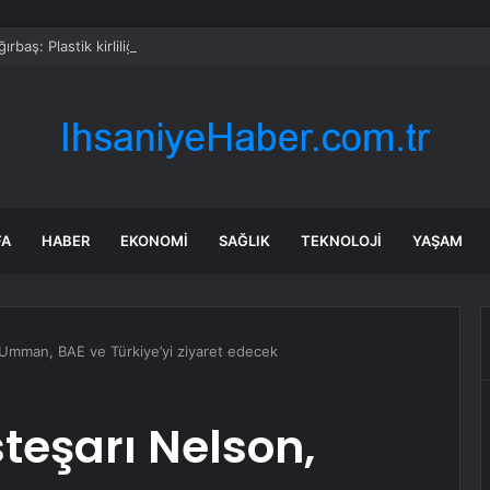
rbaş: Plastik kirliliğine karşı yeni bir seferberlik başlatıyoruz
FA
HABER
EKONOMI
SAĞLIK
TEKNOLOJI
YAŞAM
Umman, BAE ve Türkiye’yi ziyaret edecek
teşarı Nelson,