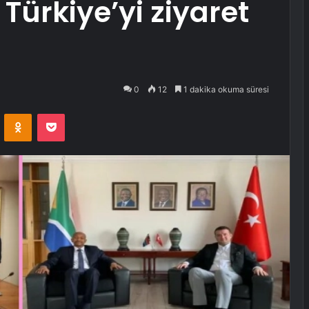
ürkiye’yi ziyaret
0
12
1 dakika okuma süresi
VKontakte
Odnoklassniki
Pocket