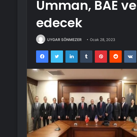
Umman, BAE ve T
edecek
UYGAR SÖNMEZER
Ocak 28, 2023
Facebook
Twitter
LinkedIn
Tumblr
Pinterest
Reddit