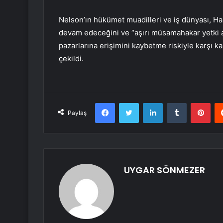
Nelson’ın hükümet muadilleri ve iş dünyası, Haz
devam edeceğini ve “aşırı müsamahakar yetki al
pazarlarına erişimini kaybetme riskiyle karşı ka
çekildi.
Facebook
Twitter
LinkedIn
Tumblr
Pint
Paylaş
UYGAR SÖNMEZER