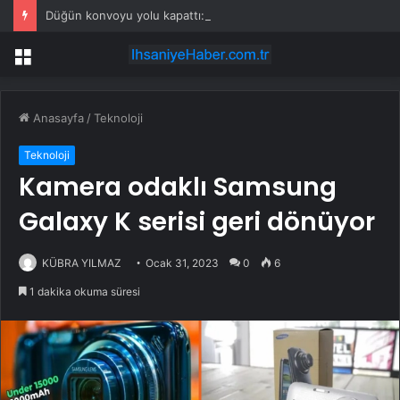
Düğün konvoyu yolu kapattı: Kesilen ceza masrafları aştı!
Menü
Anasayfa
/
Teknoloji
Teknoloji
Kamera odaklı Samsung
Galaxy K serisi geri dönüyor
KÜBRA YILMAZ
Ocak 31, 2023
0
6
1 dakika okuma süresi